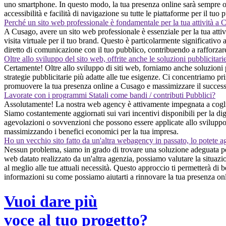
uno smartphone. In questo modo, la tua presenza online sarà sempre ott
accessibilità e facilità di navigazione su tutte le piattaforme per il tuo 
Perché un sito web professionale è fondamentale per la tua attività a
A Cusago, avere un sito web professionale è essenziale per la tua attiv
visita virtuale per il tuo brand. Questo è particolarmente significativo a
diretto di comunicazione con il tuo pubblico, contribuendo a rafforzare
Oltre allo sviluppo del sito web, offrite anche le soluzioni pubblicitari
Certamente! Oltre allo sviluppo di siti web, forniamo anche soluzioni p
strategie pubblicitarie più adatte alle tue esigenze. Ci concentriamo pri
promuovere la tua presenza online a Cusago e massimizzare il successo 
Lavorate con i programmi Statali come bandi / contributi Pubblici?
Assolutamente! La nostra web agency è attivamente impegnata a cogliere
Siamo costantemente aggiornati sui vari incentivi disponibili per la dig
agevolazioni o sovvenzioni che possono essere applicate allo sviluppo d
massimizzando i benefici economici per la tua impresa.
Ho un vecchio sito fatto da un'altra webagency in passato, lo potete a
Nessun problema, siamo in grado di trovare una soluzione adeguata per
web datato realizzato da un'altra agenzia, possiamo valutare la situazi
al meglio alle tue attuali necessità. Questo approccio ti permetterà di 
informazioni su come possiamo aiutarti a rinnovare la tua presenza onli
Vuoi dare più
voce al tuo progetto?