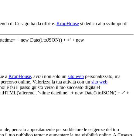
ienda di Cusago ha da offrire.
KropHouse
si dedica allo sviluppo di
zie a
KropHouse
, avrai non solo un
sito web
personalizzato, ma
percorso online. Valorizza la tua attività con un
sito web
i e fai il passo giusto verso il tuo successo digitale!
nale, pensato appositamente per soddisfare le esigenze del tuo
con il tuo pubblico target e aumentare la tua visibilità online. A Cusago,