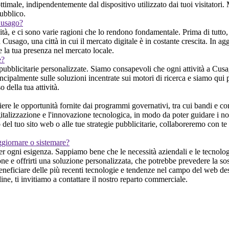
imale, indipendentemente dal dispositivo utilizzato dai tuoi visitatori.
pubblico.
 Cusago?
ità, e ci sono varie ragioni che lo rendono fondamentale. Prima di tutto,
 Cusago, una città in cui il mercato digitale è in costante crescita. In aggi
 la tua presenza nel mercato locale.
e?
ubblicitarie personalizzate. Siamo consapevoli che ogni attività a Cusag
ncipalmente sulle soluzioni incentrate sui motori di ricerca e siamo qui pe
della tua attività.
 le opportunità fornite dai programmi governativi, tra cui bandi e cont
italizzazione e l'innovazione tecnologica, in modo da poter guidare i nos
el tuo sito web o alle tue strategie pubblicitarie, collaboreremo con te 
ggiornare o sistemare?
 ogni esigenza. Sappiamo bene che le necessità aziendali e le tecnologi
one e offrirti una soluzione personalizzata, che potrebbe prevedere la s
beneficiare delle più recenti tecnologie e tendenze nel campo del web desi
ne, ti invitiamo a contattare il nostro reparto commerciale.