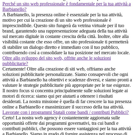
Perché un sito web professionale è fondamentale per la tua attività a
Barbianello?
A Barbianello, la presenza online è essenziale per la tua attività,
motivo per cui la creazione di un sito web professionale è
imprescindibile. Questo sito fungerà da vetrina virtuale per il tuo
brand, garantendo una rappresentazione adeguata della tua attività
sul mercato digitale in costante crescita della città. Inoltre, oltre alla
visibilità costante che esso offre, un sito professionale ti permetterà
di stabilire un dialogo diretto e immediato con il tuo pubblico,
contribuendo così a consolidare la tua posizione nel mercato locale.
Oltre allo sviluppo del sito web, offrite anche le soluzioni
pubblicitarie?
Certamente! Oltre alla creazione di siti web, offriamo anche
soluzioni pubblicitarie personalizzate. Siamo consapevoli che ogni
attività a Barbianello ha obiettivi e scadenze diversi, e siamo pronti a
valutare le strategie pubblicitarie più appropriate per le tue esigenze.
Il nostro focus si concentra principalmente sulle soluzioni legate ai
motori di ricerca: siamo qui per aiutarti a ottenere i risultati
desiderati. La nostra missione è quella di far crescere la tua presenza
online a Barbianello e massimizzare il successo della tua attività.
Lavorate con i programmi Statali come bandi / contributi Pubblici?
Certo! La nostra web agency è costantemente aggiornata sulle
opportunità offerte dai programmi governativi, tra cui bandi e
contributi pubblici, che possono essere vantaggiosi per la tua attività
a Barbianello. Siamo in grado di fornire assistenza nel processo di