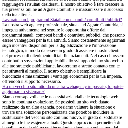
raggiungere i risultati desiderati. Il nostro obiettivo è fare crescere la
tua presenza online ad Agrate Conturbia e massimizzare il successo
della tua attività.
Lavorate con i programmi Statali come bandi / contributi Pubblici?
La nostra web agency professionale, situata ad Agrate Conturbia, si
impegna attivamente nel seguire le opportunità offerte dai
programmi statali, compresi bandi e contributi pubblici, che possono
essere vantaggiosi per la tua attività. Siamo costantemente aggiornati
sugli incentivi disponibili per la digitalizzazione e l'innovazione
tecnologica, in modo da essere in grado di assistere i nostri clienti
nel processo di ottenimento di tali finanziamenti. Nel caso ci fossero
contributi o sovvenzioni applicabili allo sviluppo del tuo sito web o
alle tue strategie pubblicitarie, lavoreremo a stretto contatto con te
per sfruttarli al meglio. Il nostro obiettivo è semplificare la
burocrazia e massimizzare i vantaggi economici per la tua impresa,
offrendoti il supporto necessario.
Ho un vecchio sito fatto da un'altra webagency in passato, lo potete
aggiornare o sistemare?
Siamo consapevoli che le necessità aziendali e le tecnologie web
sono in continua evoluzione. Se possiedi un sito web datato
realizzato da un'altra agenzia, possiamo valutare la situazione e
trovare una soluzione personalizzata che potrebbe includere la
sostituzione del vecchio sito con uno nuovo, in grado di soddisfare
al meglio le tue esigenze attuali. Questo approccio ti permetterà di
beneficiare delle più recenti tecnologie e tendenze nel campo del