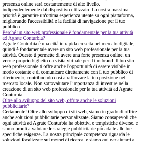
presenza online sarà costantemente di alto livello,
indipendentemente dal dispositivo utilizzato. La nostra massima
priorità è garantire un'ottima esperienza utente su ogni piattaforma,
migliorando l'accessibilità e la facilità di navigazione per il tuo
pubblico.
Perché un sito web professionale è fondamentale per la tua attività
ad Agrate Conturbia?
Agrate Conturbia è una città in rapida crescita nel mercato digitale,
quindi è fondamentale avere un sito web professionale per la tua
attività. Questo ti permette di avere una forte presenza online, un
vero e proprio biglietto da visita virtuale per il tuo brand. Il tuo sito
web professionale ti offre anche l'opportunità di essere visibile in
modo costante e di comunicare direttamente con il tuo pubblico di
riferimento, contribuendo così a rafforzare la tua posizione nel
mercato locale. Non sottovalutare l'importanza di investire nella
creazione di un sito web professionale per la tua attività ad Agrate
Conturbia.
Oltre allo sviluppo del sito web, offrite anche le soluzioni
pubblicitarie?
Certamente! Oltre allo sviluppo di siti web, siamo in grado di offrire
anche soluzioni pubblicitarie personalizzate. Siamo consapevoli che
ogni attività ad Agrate Conturbia ha obiettivi e tempistiche diverse, e
siamo pronti a valutare le strategie pubblicitarie più adatte alle tue
specifiche esigenze. La nostra principale competenza riguarda le
soluzioni focalizzate sui motori di ricerca, e siamo qui per aiutarti a