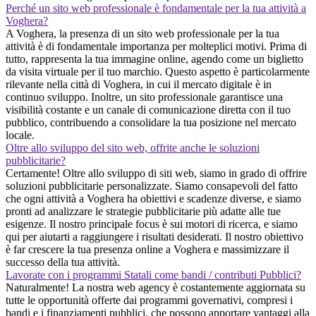
Perché un sito web professionale è fondamentale per la tua attività a
Voghera?
A Voghera, la presenza di un sito web professionale per la tua
attività è di fondamentale importanza per molteplici motivi. Prima di
tutto, rappresenta la tua immagine online, agendo come un biglietto
da visita virtuale per il tuo marchio. Questo aspetto è particolarmente
rilevante nella città di Voghera, in cui il mercato digitale è in
continuo sviluppo. Inoltre, un sito professionale garantisce una
visibilità costante e un canale di comunicazione diretta con il tuo
pubblico, contribuendo a consolidare la tua posizione nel mercato
locale.
Oltre allo sviluppo del sito web, offrite anche le soluzioni
pubblicitarie?
Certamente! Oltre allo sviluppo di siti web, siamo in grado di offrire
soluzioni pubblicitarie personalizzate. Siamo consapevoli del fatto
che ogni attività a Voghera ha obiettivi e scadenze diverse, e siamo
pronti ad analizzare le strategie pubblicitarie più adatte alle tue
esigenze. Il nostro principale focus è sui motori di ricerca, e siamo
qui per aiutarti a raggiungere i risultati desiderati. Il nostro obiettivo
è far crescere la tua presenza online a Voghera e massimizzare il
successo della tua attività.
Lavorate con i programmi Statali come bandi / contributi Pubblici?
Naturalmente! La nostra web agency è costantemente aggiornata su
tutte le opportunità offerte dai programmi governativi, compresi i
bandi e i finanziamenti pubblici, che possono apportare vantaggi alla