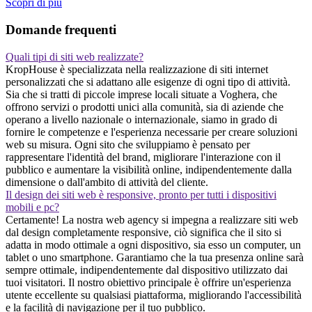
Scopri di piu
Domande frequenti
Quali tipi di siti web realizzate?
KropHouse è specializzata nella realizzazione di siti internet
personalizzati che si adattano alle esigenze di ogni tipo di attività.
Sia che si tratti di piccole imprese locali situate a Voghera, che
offrono servizi o prodotti unici alla comunità, sia di aziende che
operano a livello nazionale o internazionale, siamo in grado di
fornire le competenze e l'esperienza necessarie per creare soluzioni
web su misura. Ogni sito che sviluppiamo è pensato per
rappresentare l'identità del brand, migliorare l'interazione con il
pubblico e aumentare la visibilità online, indipendentemente dalla
dimensione o dall'ambito di attività del cliente.
Il design dei siti web è responsive, pronto per tutti i dispositivi
mobili e pc?
Certamente! La nostra web agency si impegna a realizzare siti web
dal design completamente responsive, ciò significa che il sito si
adatta in modo ottimale a ogni dispositivo, sia esso un computer, un
tablet o uno smartphone. Garantiamo che la tua presenza online sarà
sempre ottimale, indipendentemente dal dispositivo utilizzato dai
tuoi visitatori. Il nostro obiettivo principale è offrire un'esperienza
utente eccellente su qualsiasi piattaforma, migliorando l'accessibilità
e la facilità di navigazione per il tuo pubblico.