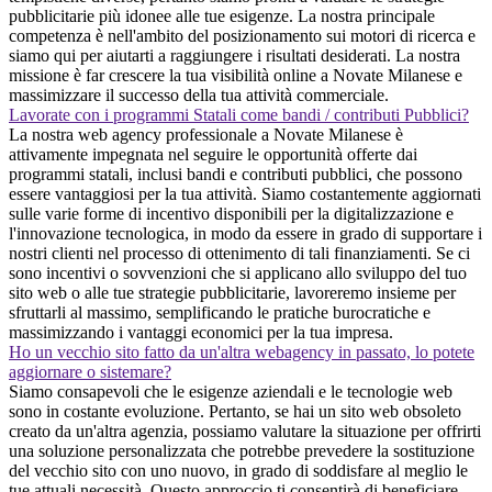
pubblicitarie più idonee alle tue esigenze. La nostra principale
competenza è nell'ambito del posizionamento sui motori di ricerca e
siamo qui per aiutarti a raggiungere i risultati desiderati. La nostra
missione è far crescere la tua visibilità online a Novate Milanese e
massimizzare il successo della tua attività commerciale.
Lavorate con i programmi Statali come bandi / contributi Pubblici?
La nostra web agency professionale a Novate Milanese è
attivamente impegnata nel seguire le opportunità offerte dai
programmi statali, inclusi bandi e contributi pubblici, che possono
essere vantaggiosi per la tua attività. Siamo costantemente aggiornati
sulle varie forme di incentivo disponibili per la digitalizzazione e
l'innovazione tecnologica, in modo da essere in grado di supportare i
nostri clienti nel processo di ottenimento di tali finanziamenti. Se ci
sono incentivi o sovvenzioni che si applicano allo sviluppo del tuo
sito web o alle tue strategie pubblicitarie, lavoreremo insieme per
sfruttarli al massimo, semplificando le pratiche burocratiche e
massimizzando i vantaggi economici per la tua impresa.
Ho un vecchio sito fatto da un'altra webagency in passato, lo potete
aggiornare o sistemare?
Siamo consapevoli che le esigenze aziendali e le tecnologie web
sono in costante evoluzione. Pertanto, se hai un sito web obsoleto
creato da un'altra agenzia, possiamo valutare la situazione per offrirti
una soluzione personalizzata che potrebbe prevedere la sostituzione
del vecchio sito con uno nuovo, in grado di soddisfare al meglio le
tue attuali necessità. Questo approccio ti consentirà di beneficiare