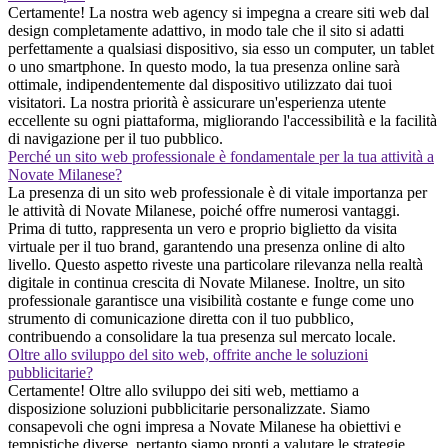
Certamente! La nostra web agency si impegna a creare siti web dal
design completamente adattivo, in modo tale che il sito si adatti
perfettamente a qualsiasi dispositivo, sia esso un computer, un tablet
o uno smartphone. In questo modo, la tua presenza online sarà
ottimale, indipendentemente dal dispositivo utilizzato dai tuoi
visitatori. La nostra priorità è assicurare un'esperienza utente
eccellente su ogni piattaforma, migliorando l'accessibilità e la facilità
di navigazione per il tuo pubblico.
Perché un sito web professionale è fondamentale per la tua attività a
Novate Milanese?
La presenza di un sito web professionale è di vitale importanza per
le attività di Novate Milanese, poiché offre numerosi vantaggi.
Prima di tutto, rappresenta un vero e proprio biglietto da visita
virtuale per il tuo brand, garantendo una presenza online di alto
livello. Questo aspetto riveste una particolare rilevanza nella realtà
digitale in continua crescita di Novate Milanese. Inoltre, un sito
professionale garantisce una visibilità costante e funge come uno
strumento di comunicazione diretta con il tuo pubblico,
contribuendo a consolidare la tua presenza sul mercato locale.
Oltre allo sviluppo del sito web, offrite anche le soluzioni
pubblicitarie?
Certamente! Oltre allo sviluppo dei siti web, mettiamo a
disposizione soluzioni pubblicitarie personalizzate. Siamo
consapevoli che ogni impresa a Novate Milanese ha obiettivi e
tempistiche diverse, pertanto siamo pronti a valutare le strategie