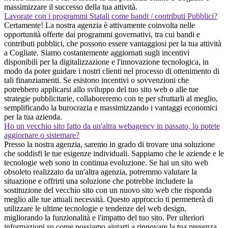
massimizzare il successo della tua attività.
Lavorate con i programmi Statali come bandi / contributi Pubblici?
Certamente! La nostra agenzia è attivamente coinvolta nelle
opportunità offerte dai programmi governativi, tra cui bandi e
contributi pubblici, che possono essere vantaggiosi per la tua attività
a Cogliate. Siamo costantemente aggiornati sugli incentivi
disponibili per la digitalizzazione e l'innovazione tecnologica, in
modo da poter guidare i nostri clienti nel processo di ottenimento di
tali finanziamenti. Se esistono incentivi o sovvenzioni che
potrebbero applicarsi allo sviluppo del tuo sito web o alle tue
strategie pubblicitarie, collaboreremo con te per sfruttarli al meglio,
semplificando la burocrazia e massimizzando i vantaggi economici
per la tua azienda.
Ho un vecchio sito fatto da un'altra webagency in passato, lo potete
aggiornare o sistemare?
Presso la nostra agenzia, saremo in grado di trovare una soluzione
che soddisfi le tue esigenze individuali. Sappiamo che le aziende e le
tecnologie web sono in continua evoluzione. Se hai un sito web
obsoleto realizzato da un'altra agenzia, potremmo valutare la
situazione e offrirti una soluzione che potrebbe includere la
sostituzione del vecchio sito con un nuovo sito web che risponda
meglio alle tue attuali necessità. Questo approccio ti permetterà di
utilizzare le ultime tecnologie e tendenze del web design,
migliorando la funzionalità e l'impatto del tuo sito. Per ulteriori
informazioni su come possiamo aiutarti a rinnovare la tua presenza