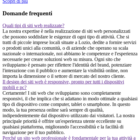
Scopri di piu
Domande frequenti
Quali tipi di siti web realizzate?
La nostra expertise è nella realizzazione di siti web personalizzati
che possono soddisfare le esigenze di ogni tipo di attività. Che si
tratti di piccole imprese locali situate a Lozio, dedite a fornire servizi
o prodotti unici alla comunità, o di aziende che operano su scala
nazionale o internazionale, noi abbiamo le competenze e l'esperienza
necessarie per creare soluzioni web su misura. Ogni sito che
sviluppiamo è pensato per riflettere l'identità del brand, potenziare
l'interazione con il pubblico e aumentare la visibilità online, non
importa la dimensione o il settore di mercato del nostro cliente.
Il design dei siti web è responsive, pronto per tutti i dispositivi
mobili e pc?
Certamente! I siti web che sviluppiamo sono completamente
responsivi, il che implica che si adattano in modo ottimale a qualsiasi
tipo di dispositivo come computer, tablet o smartphone. In questo
modo, la tua presenza online sarà sempre di qualità,
indipendentemente dal dispositivo utilizzato dai visitatori. La nostra
principale priorità è offrire un'esperienza utente eccellente su
qualsiasi piattaforma, migliorando l'accessibilità e la facilità di
navigazione per il tuo pubblico.
Perché un sito web professionale è fondamentale per la tua attività a