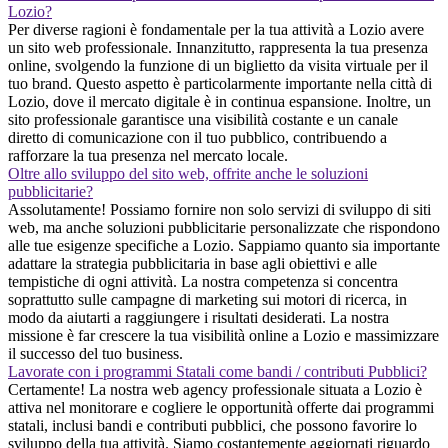
Lozio?
Per diverse ragioni è fondamentale per la tua attività a Lozio avere
un sito web professionale. Innanzitutto, rappresenta la tua presenza
online, svolgendo la funzione di un biglietto da visita virtuale per il
tuo brand. Questo aspetto è particolarmente importante nella città di
Lozio, dove il mercato digitale è in continua espansione. Inoltre, un
sito professionale garantisce una visibilità costante e un canale
diretto di comunicazione con il tuo pubblico, contribuendo a
rafforzare la tua presenza nel mercato locale.
Oltre allo sviluppo del sito web, offrite anche le soluzioni
pubblicitarie?
Assolutamente! Possiamo fornire non solo servizi di sviluppo di siti
web, ma anche soluzioni pubblicitarie personalizzate che rispondono
alle tue esigenze specifiche a Lozio. Sappiamo quanto sia importante
adattare la strategia pubblicitaria in base agli obiettivi e alle
tempistiche di ogni attività. La nostra competenza si concentra
soprattutto sulle campagne di marketing sui motori di ricerca, in
modo da aiutarti a raggiungere i risultati desiderati. La nostra
missione è far crescere la tua visibilità online a Lozio e massimizzare
il successo del tuo business.
Lavorate con i programmi Statali come bandi / contributi Pubblici?
Certamente! La nostra web agency professionale situata a Lozio è
attiva nel monitorare e cogliere le opportunità offerte dai programmi
statali, inclusi bandi e contributi pubblici, che possono favorire lo
sviluppo della tua attività. Siamo costantemente aggiornati riguardo