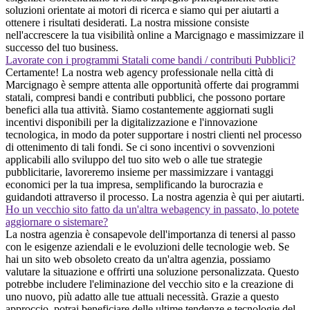
soluzioni orientate ai motori di ricerca e siamo qui per aiutarti a
ottenere i risultati desiderati. La nostra missione consiste
nell'accrescere la tua visibilità online a Marcignago e massimizzare il
successo del tuo business.
Lavorate con i programmi Statali come bandi / contributi Pubblici?
Certamente! La nostra web agency professionale nella città di
Marcignago è sempre attenta alle opportunità offerte dai programmi
statali, compresi bandi e contributi pubblici, che possono portare
benefici alla tua attività. Siamo costantemente aggiornati sugli
incentivi disponibili per la digitalizzazione e l'innovazione
tecnologica, in modo da poter supportare i nostri clienti nel processo
di ottenimento di tali fondi. Se ci sono incentivi o sovvenzioni
applicabili allo sviluppo del tuo sito web o alle tue strategie
pubblicitarie, lavoreremo insieme per massimizzare i vantaggi
economici per la tua impresa, semplificando la burocrazia e
guidandoti attraverso il processo. La nostra agenzia è qui per aiutarti.
Ho un vecchio sito fatto da un'altra webagency in passato, lo potete
aggiornare o sistemare?
La nostra agenzia è consapevole dell'importanza di tenersi al passo
con le esigenze aziendali e le evoluzioni delle tecnologie web. Se
hai un sito web obsoleto creato da un'altra agenzia, possiamo
valutare la situazione e offrirti una soluzione personalizzata. Questo
potrebbe includere l'eliminazione del vecchio sito e la creazione di
uno nuovo, più adatto alle tue attuali necessità. Grazie a questo
approccio, potrai beneficiare delle ultime tendenze e tecnologie del