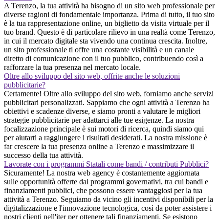
A Terenzo, la tua attività ha bisogno di un sito web professionale per
diverse ragioni di fondamentale importanza. Prima di tutto, il tuo sito
è la tua rappresentazione online, un biglietto da visita virtuale per il
tuo brand. Questo è di particolare rilievo in una realtà come Terenzo,
in cui il mercato digitale sta vivendo una continua crescita. Inoltre,
un sito professionale ti offre una costante visibilità e un canale
diretto di comunicazione con il tuo pubblico, contribuendo così a
rafforzare la tua presenza nel mercato locale.
Oltre allo sviluppo del sito web, offrite anche le soluzioni
pubblicitarie?
Certamente! Oltre allo sviluppo del sito web, forniamo anche servizi
pubblicitari personalizzati. Sappiamo che ogni attività a Terenzo ha
obiettivi e scadenze diverse, e siamo pronti a valutare le migliori
strategie pubblicitarie per adattarci alle tue esigenze. La nostra
focalizzazione principale è sui motori di ricerca, quindi siamo qui
per aiutarti a raggiungere i risultati desiderati. La nostra missione è
far crescere la tua presenza online a Terenzo e massimizzare il
successo della tua attività.
Lavorate con i programmi Statali come bandi / contributi Pubblici?
Sicuramente! La nostra web agency è costantemente aggiornata
sulle opportunità offerte dai programmi governativi, tra cui bandi e
finanziamenti pubblici, che possono essere vantaggiosi per la tua
attività a Terenzo. Seguiamo da vicino gli incentivi disponibili per la
digitalizzazione e l'innovazione tecnologica, così da poter assistere i
nostri clienti nell'iter per ottenere tali finanziamenti. Se esistono