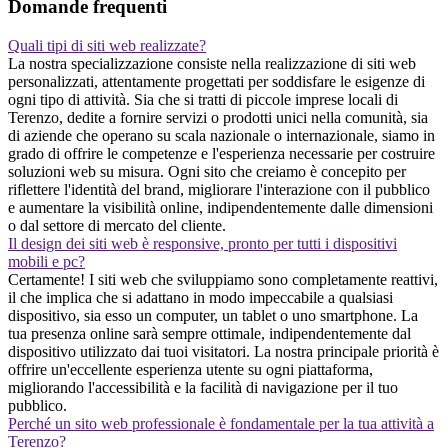
Domande frequenti
Quali tipi di siti web realizzate?
La nostra specializzazione consiste nella realizzazione di siti web
personalizzati, attentamente progettati per soddisfare le esigenze di
ogni tipo di attività. Sia che si tratti di piccole imprese locali di
Terenzo, dedite a fornire servizi o prodotti unici nella comunità, sia
di aziende che operano su scala nazionale o internazionale, siamo in
grado di offrire le competenze e l'esperienza necessarie per costruire
soluzioni web su misura. Ogni sito che creiamo è concepito per
riflettere l'identità del brand, migliorare l'interazione con il pubblico
e aumentare la visibilità online, indipendentemente dalle dimensioni
o dal settore di mercato del cliente.
Il design dei siti web è responsive, pronto per tutti i dispositivi
mobili e pc?
Certamente! I siti web che sviluppiamo sono completamente reattivi,
il che implica che si adattano in modo impeccabile a qualsiasi
dispositivo, sia esso un computer, un tablet o uno smartphone. La
tua presenza online sarà sempre ottimale, indipendentemente dal
dispositivo utilizzato dai tuoi visitatori. La nostra principale priorità è
offrire un'eccellente esperienza utente su ogni piattaforma,
migliorando l'accessibilità e la facilità di navigazione per il tuo
pubblico.
Perché un sito web professionale è fondamentale per la tua attività a
Terenzo?