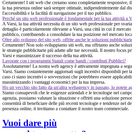
Certamente! I siti web che creiamo sono completamente responsive, il c
la tua presenza online sarà sempre ottimale, indipendentemente dal dispo
l'accessibilità e la facilità di navigazione per il tuo pubblico.
Perché un sito web professionale è fondamentale per la tua attività a V
A Varsi, la tua attività necessita di un sito web professionale per svar
dettaglio è particolarmente rilevante a Varsi, una città in cui il mercato
pubblico, contribuendo a consolidare la tua posizione nel mercato loca
Oltre allo sviluppo del sito web, offrite anche le soluzioni pubblicitari
Certamente! Non solo sviluppiamo siti web, ma offriamo anche soluzioni
le strategie pubblicitarie più adatte alle tue necessità. Il nostro focus p
Varsi e massimizzare il successo della tua attività.
Lavorate con i programmi Statali come bandi / contributi Pubblici?
Assolutamente! La nostra web agency è attivamente impegnata a seguire 
Varsi. Siamo costantemente aggiornati sugli incentivi disponibili per la
caso ci siano incentivi o sovvenzioni che potrebbero essere applicabili 
massimizzando i vantaggi economici per la tua impresa.
Ho un vecchio sito fatto da un'altra webagency in passato, lo potete a
Siamo consapevoli che le esigenze aziendali e le tecnologie nel campo 
agenzia, possiamo valutare la situazione e offrirti una soluzione perso
consentirà di beneficiare delle più recenti tecnologie e tendenze nel d
presenza online, ti invitiamo a contattare il nostro team commerciale.
Vuoi dare più