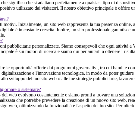
he significa che si adattano perfettamente a qualsiasi tipo di disposit
sitivo utilizzato dai visitatori. Il nostro obiettivo principale è offrire
arsi?
iati motivi. Inizialmente, un sito web rappresenta la tua presenza online,
 digitale è in costante crescita. Inoltre, un sito professionale garantisce 
le.
e?
 pubblicitarie personalizzate. Siamo consapevoli che ogni attività a Var
rincipale è sui motori di ricerca e siamo qui per aiutarti a ottenere i risul
le opportunità offerte dai programmi governativi, tra cui bandi e contri
 digitalizzazione e l'innovazione tecnologica, in modo da poter guidare i
allo sviluppo del tuo sito web o alle tue strategie pubblicitarie, lavorere
ggiornare o sistemare?
del web evolvono costantemente e siamo pronti a trovare una soluzione ad
nalizzata che potrebbe prevedere la creazione di un nuovo sito web, rend
esign web, ottimizzando la funzionalità e l'aspetto del tuo sito. Per ult