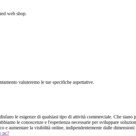
gned web shop.
untamento valuteremo le tue specifiche aspettative.
sfano le esigenze di qualsiasi tipo di attività commerciale. Che siano pi
abbiamo le conoscenze e l'esperienza necessarie per sviluppare soluzion
lico e aumentare la visibilità online, indipendentemente dalle dimensioni o
 e pc?