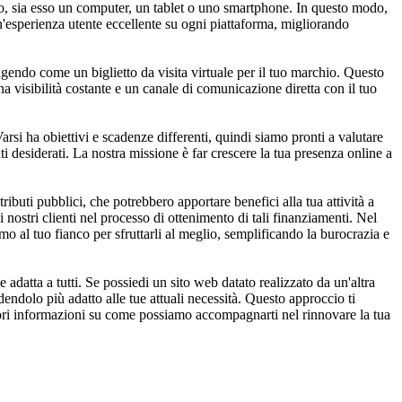
ivo, sia esso un computer, un tablet o uno smartphone. In questo modo,
 un'esperienza utente eccellente su ogni piattaforma, migliorando
 agendo come un biglietto da visita virtuale per il tuo marchio. Questo
una visibilità costante e un canale di comunicazione diretta con il tuo
si ha obiettivi e scadenze differenti, quindi siamo pronti a valutare
tati desiderati. La nostra missione è far crescere la tua presenza online a
buti pubblici, che potrebbero apportare benefici alla tua attività a
 nostri clienti nel processo di ottenimento di tali finanziamenti. Nel
mo al tuo fianco per sfruttarli al meglio, semplificando la burocrazia e
atta a tutti. Se possiedi un sito web datato realizzato da un'altra
endolo più adatto alle tue attuali necessità. Questo approccio ti
eriori informazioni su come possiamo accompagnarti nel rinnovare la tua