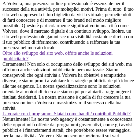
A Volvera, una presenza online professionale è essenziale per il
successo della tua attività, per molteplici motivi. Prima di tutto, il tuo
sito web rappresenta il tuo biglietto da visita virtuale, permettendoti
di farti conoscere e di mostrare il tuo brand nel modo migliore
possibile. Questo è particolarmente significativo in una città come
Volvera, dove il mercato digitale è in continuo sviluppo. Inoltre, un
sito web professionale garantisce una visibilità costante e diretta con
il tuo pubblico di riferimento, contribuendo a rafforzare la tua
presenza nel mercato locale.
Oltre allo sviluppo del sito web, offrite anche le soluzioni
pubblicitarie?
Certamente! Non solo ci occupiamo dello sviluppo dei siti web, ma
offriamo anche soluzioni pubblicitarie personalizzate. Siamo
consapevoli che ogni attività a Volvera ha obiettivi e tempistiche
diverse, e siamo pronti a valutare le strategie pubblicitarie più idonee
alle tue esigenze. La nostra specializzazione sono le soluzioni
orientate ai motori di ricerca e siamo qui per aiutarti a raggiungere i
risultati desiderati. La nostra missione è quella di far crescere la tua
presenza online a Volvera e massimizzare il successo della tua
attività.
Lavorate con i programmi Statali come bandi / contributi Pubblici?
Naturalmente! La nostra web agency è costantemente a conoscenza
delle opportunità offerte dai programmi governativi, come gli avvisi
pubblici e i finanziamenti statali, che potrebbero essere vantaggiosi
per la tua attività a Volvera. Siamo sempre aggiornati sui vari