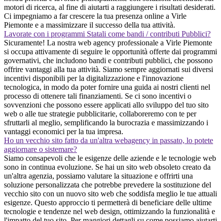
motori di ricerca, al fine di aiutarti a raggiungere i risultati desiderati.
Ci impegniamo a far crescere la tua presenza online a Virle
Piemonte e a massimizzare il successo della tua attività.
Lavorate con i programmi Statali come bandi / contributi Pubblici?
Sicuramente! La nostra web agency professionale a Virle Piemonte
si occupa attivamente di seguire le opportunità offerte dai programmi
governativi, che includono bandi e contributi pubblici, che possono
offrire vantaggi alla tua attività. Siamo sempre aggiornati sui diversi
incentivi disponibili per la digitalizzazione e l'innovazione
tecnologica, in modo da poter fornire una guida ai nostri clienti nel
processo di ottenere tali finanziamenti. Se ci sono incentivi o
sovvenzioni che possono essere applicati allo sviluppo del tuo sito
web o alle tue strategie pubblicitarie, collaboreremo con te per
sfruttarli al meglio, semplificando la burocrazia e massimizzando i
vantaggi economici per la tua impresa.
Ho un vecchio sito fatto da un'altra webagency in passato, lo potete
aggiornare o sistemare?
Siamo consapevoli che le esigenze delle aziende e le tecnologie web
sono in continua evoluzione. Se hai un sito web obsoleto creato da
un'altra agenzia, possiamo valutare la situazione e offrirti una
soluzione personalizzata che potrebbe prevedere la sostituzione del
vecchio sito con un nuovo sito web che soddisfa meglio le tue attuali
esigenze. Questo approccio ti permetterà di beneficiare delle ultime
tecnologie e tendenze nel web design, ottimizzando la funzionalità e
l'impatto del tuo sito. Per maggiori dettagli su come possiamo aiutarti