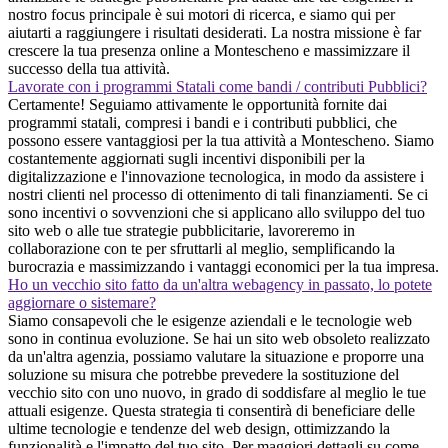
nostro focus principale è sui motori di ricerca, e siamo qui per
aiutarti a raggiungere i risultati desiderati. La nostra missione è far
crescere la tua presenza online a Montescheno e massimizzare il
successo della tua attività.
Lavorate con i programmi Statali come bandi / contributi Pubblici?
Certamente! Seguiamo attivamente le opportunità fornite dai
programmi statali, compresi i bandi e i contributi pubblici, che
possono essere vantaggiosi per la tua attività a Montescheno. Siamo
costantemente aggiornati sugli incentivi disponibili per la
digitalizzazione e l'innovazione tecnologica, in modo da assistere i
nostri clienti nel processo di ottenimento di tali finanziamenti. Se ci
sono incentivi o sovvenzioni che si applicano allo sviluppo del tuo
sito web o alle tue strategie pubblicitarie, lavoreremo in
collaborazione con te per sfruttarli al meglio, semplificando la
burocrazia e massimizzando i vantaggi economici per la tua impresa.
Ho un vecchio sito fatto da un'altra webagency in passato, lo potete
aggiornare o sistemare?
Siamo consapevoli che le esigenze aziendali e le tecnologie web
sono in continua evoluzione. Se hai un sito web obsoleto realizzato
da un'altra agenzia, possiamo valutare la situazione e proporre una
soluzione su misura che potrebbe prevedere la sostituzione del
vecchio sito con uno nuovo, in grado di soddisfare al meglio le tue
attuali esigenze. Questa strategia ti consentirà di beneficiare delle
ultime tecnologie e tendenze del web design, ottimizzando la
funzionalità e l'impatto del tuo sito. Per maggiori dettagli su come