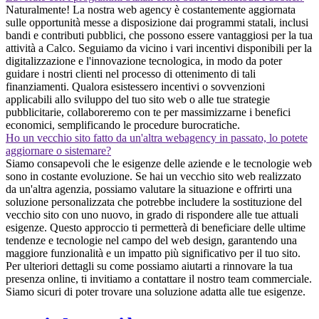
Naturalmente! La nostra web agency è costantemente aggiornata
sulle opportunità messe a disposizione dai programmi statali, inclusi
bandi e contributi pubblici, che possono essere vantaggiosi per la tua
attività a Calco. Seguiamo da vicino i vari incentivi disponibili per la
digitalizzazione e l'innovazione tecnologica, in modo da poter
guidare i nostri clienti nel processo di ottenimento di tali
finanziamenti. Qualora esistessero incentivi o sovvenzioni
applicabili allo sviluppo del tuo sito web o alle tue strategie
pubblicitarie, collaboreremo con te per massimizzarne i benefici
economici, semplificando le procedure burocratiche.
Ho un vecchio sito fatto da un'altra webagency in passato, lo potete
aggiornare o sistemare?
Siamo consapevoli che le esigenze delle aziende e le tecnologie web
sono in costante evoluzione. Se hai un vecchio sito web realizzato
da un'altra agenzia, possiamo valutare la situazione e offrirti una
soluzione personalizzata che potrebbe includere la sostituzione del
vecchio sito con uno nuovo, in grado di rispondere alle tue attuali
esigenze. Questo approccio ti permetterà di beneficiare delle ultime
tendenze e tecnologie nel campo del web design, garantendo una
maggiore funzionalità e un impatto più significativo per il tuo sito.
Per ulteriori dettagli su come possiamo aiutarti a rinnovare la tua
presenza online, ti invitiamo a contattare il nostro team commerciale.
Siamo sicuri di poter trovare una soluzione adatta alle tue esigenze.