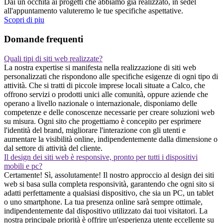
Dai un occhita ai progetti che abbiamo gia realizzato, in sedel
all'appuntamento valuteremo le tue specifiche aspettative.
Scopri di piu
Domande frequenti
Quali tipi di siti web realizzate?
La nostra expertise si manifesta nella realizzazione di siti web
personalizzati che rispondono alle specifiche esigenze di ogni tipo di
attività. Che si tratti di piccole imprese locali situate a Calco, che
offrono servizi o prodotti unici alle comunità, oppure aziende che
operano a livello nazionale o internazionale, disponiamo delle
competenze e delle conoscenze necessarie per creare soluzioni web
su misura. Ogni sito che progettiamo è concepito per esprimere
l'identità del brand, migliorare l'interazione con gli utenti e
aumentare la visibilità online, indipendentemente dalla dimensione o
dal settore di attività del cliente.
Il design dei siti web è responsive, pronto per tutti i dispositivi
mobili e pc?
Certamente! Sì, assolutamente! Il nostro approccio al design dei siti
web si basa sulla completa responsività, garantendo che ogni sito si
adatti perfettamente a qualsiasi dispositivo, che sia un PC, un tablet
o uno smartphone. La tua presenza online sarà sempre ottimale,
indipendentemente dal dispositivo utilizzato dai tuoi visitatori. La
nostra principale priorità è offrire un'esperienza utente eccellente su