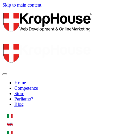
Skip to main content
Home
Competenze
Store
Parliamo?
Blog