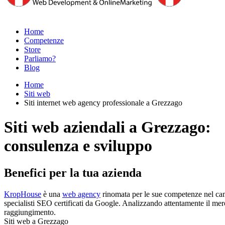
Home
Competenze
Store
Parliamo?
Blog
Home
Siti web
Siti internet web agency professionale a Grezzago
Siti web aziendali a Grezzago:
consulenza e sviluppo
Benefici per la tua azienda
KropHouse
è una
web agency
rinomata per le sue competenze nel camp
specialisti SEO certificati da Google. Analizzando attentamente il merca
raggiungimento.
Siti web a Grezzago