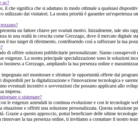
 e pc?
il che significa che si adattano in modo ottimale a qualsiasi dispositi
tilizzato dai visitatori. La nostra priorità è garantire un'esperienza ute
 Grezzago?
esenta un fattore chiave per svariati motivi. Inizialmente, tale sito rapp
anza in una realtà in crescita come Grezzago, dove il mercato digitale s
on il tuo target di riferimento, contribuendo così a rafforzare la tua pos
e?
do di offrire soluzioni pubblicitarie personalizzate. Siamo consapevoli ch
 tue esigenze. La nostra principale specializzazione sono le soluzioni ince
 tuo business a Grezzago, ampliando la tua presenza online e massimizza
impegnata nel monitorare e sfruttare le opportunità offerte dai programmi
i disponibili per la digitalizzazione e l'innovazione tecnologica e saremo i
simo eventuali incentivi o sovvenzioni che possano applicarsi allo svilupp
ua impresa.
ggiornare o sistemare?
con le esigenze aziendali in continua evoluzione e con le tecnologie we
la situazione e offrirti una soluzione personalizzata. Questa soluzione 
ità. Grazie a questo approccio, potrai beneficiare delle ultime tecnologi
a rinnovare la tua presenza online, ti invitiamo a contattare il nostro te