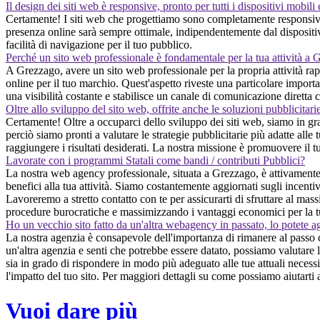
Il design dei siti web è responsive, pronto per tutti i dispositivi mobili
Certamente! I siti web che progettiamo sono completamente responsive, 
presenza online sarà sempre ottimale, indipendentemente dal dispositivo u
facilità di navigazione per il tuo pubblico.
Perché un sito web professionale è fondamentale per la tua attività a
A Grezzago, avere un sito web professionale per la propria attività rappr
online per il tuo marchio. Quest'aspetto riveste una particolare import
una visibilità costante e stabilisce un canale di comunicazione diretta c
Oltre allo sviluppo del sito web, offrite anche le soluzioni pubblicitari
Certamente! Oltre a occuparci dello sviluppo dei siti web, siamo in gra
perciò siamo pronti a valutare le strategie pubblicitarie più adatte alle
raggiungere i risultati desiderati. La nostra missione è promuovere il
Lavorate con i programmi Statali come bandi / contributi Pubblici?
La nostra web agency professionale, situata a Grezzago, è attivamente 
benefici alla tua attività. Siamo costantemente aggiornati sugli incentiv
Lavoreremo a stretto contatto con te per assicurarti di sfruttare al mas
procedure burocratiche e massimizzando i vantaggi economici per la t
Ho un vecchio sito fatto da un'altra webagency in passato, lo potete a
La nostra agenzia è consapevole dell'importanza di rimanere al passo 
un'altra agenzia e senti che potrebbe essere datato, possiamo valutare 
sia in grado di rispondere in modo più adeguato alle tue attuali necess
l'impatto del tuo sito. Per maggiori dettagli su come possiamo aiutarti 
Vuoi dare più