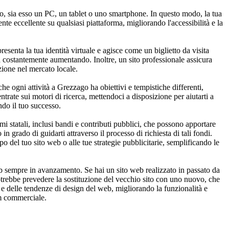
vo, sia esso un PC, un tablet o uno smartphone. In questo modo, la tua
nte eccellente su qualsiasi piattaforma, migliorando l'accessibilità e la
resenta la tua identità virtuale e agisce come un biglietto da visita
ta costantemente aumentando. Inoltre, un sito professionale assicura
izione nel mercato locale.
e ogni attività a Grezzago ha obiettivi e tempistiche differenti,
ntrate sui motori di ricerca, mettendoci a disposizione per aiutarti a
ndo il tuo successo.
 statali, inclusi bandi e contributi pubblici, che possono apportare
n grado di guidarti attraverso il processo di richiesta di tali fondi.
o del tuo sito web o alle tue strategie pubblicitarie, semplificando le
b sempre in avanzamento. Se hai un sito web realizzato in passato da
potrebbe prevedere la sostituzione del vecchio sito con uno nuovo, che
e e delle tendenze di design del web, migliorando la funzionalità e
am commerciale.