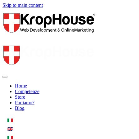
Skip to main content
Home
Competenze
Store
Parliamo?
Blog