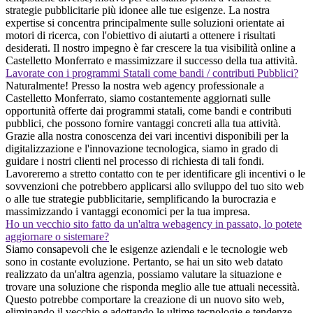
strategie pubblicitarie più idonee alle tue esigenze. La nostra
expertise si concentra principalmente sulle soluzioni orientate ai
motori di ricerca, con l'obiettivo di aiutarti a ottenere i risultati
desiderati. Il nostro impegno è far crescere la tua visibilità online a
Castelletto Monferrato e massimizzare il successo della tua attività.
Lavorate con i programmi Statali come bandi / contributi Pubblici?
Naturalmente! Presso la nostra web agency professionale a
Castelletto Monferrato, siamo costantemente aggiornati sulle
opportunità offerte dai programmi statali, come bandi e contributi
pubblici, che possono fornire vantaggi concreti alla tua attività.
Grazie alla nostra conoscenza dei vari incentivi disponibili per la
digitalizzazione e l'innovazione tecnologica, siamo in grado di
guidare i nostri clienti nel processo di richiesta di tali fondi.
Lavoreremo a stretto contatto con te per identificare gli incentivi o le
sovvenzioni che potrebbero applicarsi allo sviluppo del tuo sito web
o alle tue strategie pubblicitarie, semplificando la burocrazia e
massimizzando i vantaggi economici per la tua impresa.
Ho un vecchio sito fatto da un'altra webagency in passato, lo potete
aggiornare o sistemare?
Siamo consapevoli che le esigenze aziendali e le tecnologie web
sono in costante evoluzione. Pertanto, se hai un sito web datato
realizzato da un'altra agenzia, possiamo valutare la situazione e
trovare una soluzione che risponda meglio alle tue attuali necessità.
Questo potrebbe comportare la creazione di un nuovo sito web,
eliminando il vecchio e adottando le ultime tecnologie e tendenze