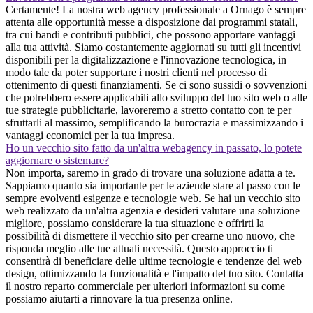
Certamente! La nostra web agency professionale a Ornago è sempre
attenta alle opportunità messe a disposizione dai programmi statali,
tra cui bandi e contributi pubblici, che possono apportare vantaggi
alla tua attività. Siamo costantemente aggiornati su tutti gli incentivi
disponibili per la digitalizzazione e l'innovazione tecnologica, in
modo tale da poter supportare i nostri clienti nel processo di
ottenimento di questi finanziamenti. Se ci sono sussidi o sovvenzioni
che potrebbero essere applicabili allo sviluppo del tuo sito web o alle
tue strategie pubblicitarie, lavoreremo a stretto contatto con te per
sfruttarli al massimo, semplificando la burocrazia e massimizzando i
vantaggi economici per la tua impresa.
Ho un vecchio sito fatto da un'altra webagency in passato, lo potete
aggiornare o sistemare?
Non importa, saremo in grado di trovare una soluzione adatta a te.
Sappiamo quanto sia importante per le aziende stare al passo con le
sempre evolventi esigenze e tecnologie web. Se hai un vecchio sito
web realizzato da un'altra agenzia e desideri valutare una soluzione
migliore, possiamo considerare la tua situazione e offrirti la
possibilità di dismettere il vecchio sito per crearne uno nuovo, che
risponda meglio alle tue attuali necessità. Questo approccio ti
consentirà di beneficiare delle ultime tecnologie e tendenze del web
design, ottimizzando la funzionalità e l'impatto del tuo sito. Contatta
il nostro reparto commerciale per ulteriori informazioni su come
possiamo aiutarti a rinnovare la tua presenza online.