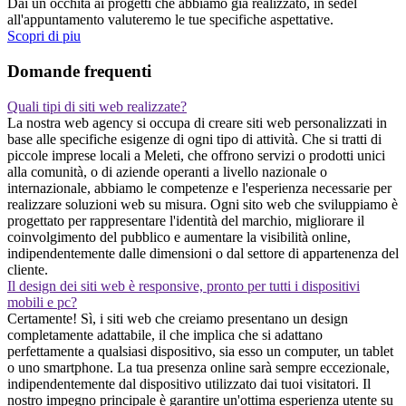
Dai un occhita ai progetti che abbiamo gia realizzato, in sedel
all'appuntamento valuteremo le tue specifiche aspettative.
Scopri di piu
Domande frequenti
Quali tipi di siti web realizzate?
La nostra web agency si occupa di creare siti web personalizzati in
base alle specifiche esigenze di ogni tipo di attività. Che si tratti di
piccole imprese locali a Meleti, che offrono servizi o prodotti unici
alla comunità, o di aziende operanti a livello nazionale o
internazionale, abbiamo le competenze e l'esperienza necessarie per
realizzare soluzioni web su misura. Ogni sito web che sviluppiamo è
progettato per rappresentare l'identità del marchio, migliorare il
coinvolgimento del pubblico e aumentare la visibilità online,
indipendentemente dalle dimensioni o dal settore di appartenenza del
cliente.
Il design dei siti web è responsive, pronto per tutti i dispositivi
mobili e pc?
Certamente! Sì, i siti web che creiamo presentano un design
completamente adattabile, il che implica che si adattano
perfettamente a qualsiasi dispositivo, sia esso un computer, un tablet
o uno smartphone. La tua presenza online sarà sempre eccezionale,
indipendentemente dal dispositivo utilizzato dai tuoi visitatori. Il
nostro impegno principale è garantire un'ottima esperienza utente su