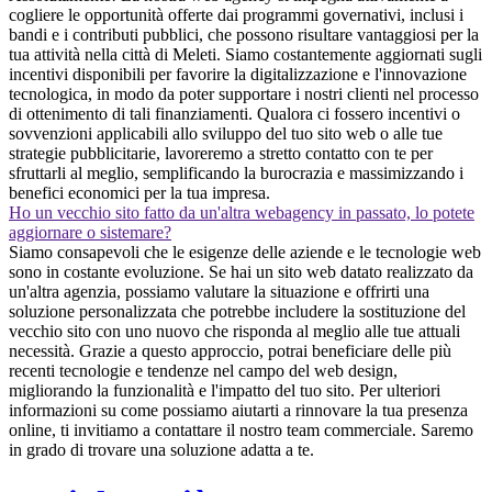
cogliere le opportunità offerte dai programmi governativi, inclusi i
bandi e i contributi pubblici, che possono risultare vantaggiosi per la
tua attività nella città di Meleti. Siamo costantemente aggiornati sugli
incentivi disponibili per favorire la digitalizzazione e l'innovazione
tecnologica, in modo da poter supportare i nostri clienti nel processo
di ottenimento di tali finanziamenti. Qualora ci fossero incentivi o
sovvenzioni applicabili allo sviluppo del tuo sito web o alle tue
strategie pubblicitarie, lavoreremo a stretto contatto con te per
sfruttarli al meglio, semplificando la burocrazia e massimizzando i
benefici economici per la tua impresa.
Ho un vecchio sito fatto da un'altra webagency in passato, lo potete
aggiornare o sistemare?
Siamo consapevoli che le esigenze delle aziende e le tecnologie web
sono in costante evoluzione. Se hai un sito web datato realizzato da
un'altra agenzia, possiamo valutare la situazione e offrirti una
soluzione personalizzata che potrebbe includere la sostituzione del
vecchio sito con uno nuovo che risponda al meglio alle tue attuali
necessità. Grazie a questo approccio, potrai beneficiare delle più
recenti tecnologie e tendenze nel campo del web design,
migliorando la funzionalità e l'impatto del tuo sito. Per ulteriori
informazioni su come possiamo aiutarti a rinnovare la tua presenza
online, ti invitiamo a contattare il nostro team commerciale. Saremo
in grado di trovare una soluzione adatta a te.