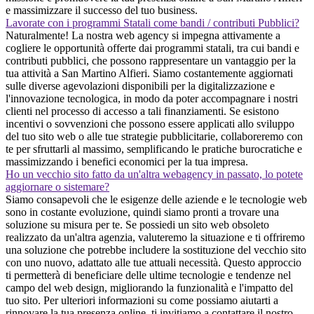
e massimizzare il successo del tuo business.
Lavorate con i programmi Statali come bandi / contributi Pubblici?
Naturalmente! La nostra web agency si impegna attivamente a
cogliere le opportunità offerte dai programmi statali, tra cui bandi e
contributi pubblici, che possono rappresentare un vantaggio per la
tua attività a San Martino Alfieri. Siamo costantemente aggiornati
sulle diverse agevolazioni disponibili per la digitalizzazione e
l'innovazione tecnologica, in modo da poter accompagnare i nostri
clienti nel processo di accesso a tali finanziamenti. Se esistono
incentivi o sovvenzioni che possono essere applicati allo sviluppo
del tuo sito web o alle tue strategie pubblicitarie, collaboreremo con
te per sfruttarli al massimo, semplificando le pratiche burocratiche e
massimizzando i benefici economici per la tua impresa.
Ho un vecchio sito fatto da un'altra webagency in passato, lo potete
aggiornare o sistemare?
Siamo consapevoli che le esigenze delle aziende e le tecnologie web
sono in costante evoluzione, quindi siamo pronti a trovare una
soluzione su misura per te. Se possiedi un sito web obsoleto
realizzato da un'altra agenzia, valuteremo la situazione e ti offriremo
una soluzione che potrebbe includere la sostituzione del vecchio sito
con uno nuovo, adattato alle tue attuali necessità. Questo approccio
ti permetterà di beneficiare delle ultime tecnologie e tendenze nel
campo del web design, migliorando la funzionalità e l'impatto del
tuo sito. Per ulteriori informazioni su come possiamo aiutarti a
rinnovare la tua presenza online, ti invitiamo a contattare il nostro