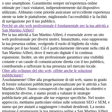
o uno smartphone. Garantiremo sempre un'esperienza online
ottimale per i tuoi visitatori, indipendentemente dal dispositivo
utilizzato. Abbiamo come priorità assicurare un'eccellente esperienza
utente su tutte le piattaforme, migliorando l'accessibilità e la facilità
di navigazione per il tuo pubblico.
Perché un sito web professionale è fondamentale per la tua attività a
San Martino Alfieri?
Per la tua attività a San Martino Alfieri, è essenziale avere un sito
web professionale per diversi motivi. Innanzitutto, esso rappresenta
la tua presenza online, svolgendo il ruolo di biglietto da visita
virtuale per il tuo brand. Ciò è particolarmente rilevante nella città di
San Martino Alfieri, dove il mercato digitale è in continua
espansione. Inoltre, un sito professionale garantisce una visibilità
costante e un canale di comunicazione diretta con il tuo pubblico,
contribuendo a rafforzare la tua presenza nel mercato locale.
Oltre allo sviluppo del sito web, offrite anche le soluzioni
pubblicitarie?
Assolutamente! Oltre alla progettazione di siti web, siamo in grado
di fornire soluzioni pubblicitarie personalizzate per le attività a San
Martino Alfieri. Siamo consapevoli che ogni azienda ha obiettivi e
tempistiche diverse, e siamo pronti a valutare le strategie
pubblicitarie più adeguate alle tue esigenze specifiche. Nel nostro
approccio, mettiamo particolare enfasi sulle soluzioni SEO e SEM, e
siamo qui per aiutarti a raggiungere i risultati desiderati. La nostra
missione è promuovere la tua presenza online a San Martino Alfieri