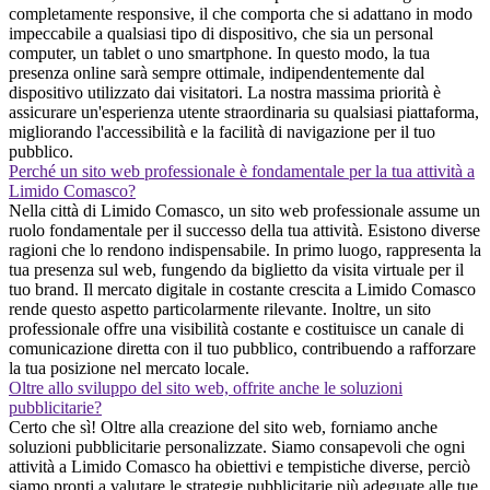
completamente responsive, il che comporta che si adattano in modo
impeccabile a qualsiasi tipo di dispositivo, che sia un personal
computer, un tablet o uno smartphone. In questo modo, la tua
presenza online sarà sempre ottimale, indipendentemente dal
dispositivo utilizzato dai visitatori. La nostra massima priorità è
assicurare un'esperienza utente straordinaria su qualsiasi piattaforma,
migliorando l'accessibilità e la facilità di navigazione per il tuo
pubblico.
Perché un sito web professionale è fondamentale per la tua attività a
Limido Comasco?
Nella città di Limido Comasco, un sito web professionale assume un
ruolo fondamentale per il successo della tua attività. Esistono diverse
ragioni che lo rendono indispensabile. In primo luogo, rappresenta la
tua presenza sul web, fungendo da biglietto da visita virtuale per il
tuo brand. Il mercato digitale in costante crescita a Limido Comasco
rende questo aspetto particolarmente rilevante. Inoltre, un sito
professionale offre una visibilità costante e costituisce un canale di
comunicazione diretta con il tuo pubblico, contribuendo a rafforzare
la tua posizione nel mercato locale.
Oltre allo sviluppo del sito web, offrite anche le soluzioni
pubblicitarie?
Certo che sì! Oltre alla creazione del sito web, forniamo anche
soluzioni pubblicitarie personalizzate. Siamo consapevoli che ogni
attività a Limido Comasco ha obiettivi e tempistiche diverse, perciò
siamo pronti a valutare le strategie pubblicitarie più adeguate alle tue