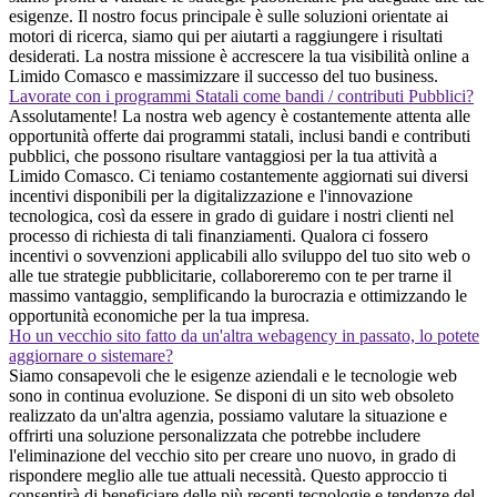
esigenze. Il nostro focus principale è sulle soluzioni orientate ai
motori di ricerca, siamo qui per aiutarti a raggiungere i risultati
desiderati. La nostra missione è accrescere la tua visibilità online a
Limido Comasco e massimizzare il successo del tuo business.
Lavorate con i programmi Statali come bandi / contributi Pubblici?
Assolutamente! La nostra web agency è costantemente attenta alle
opportunità offerte dai programmi statali, inclusi bandi e contributi
pubblici, che possono risultare vantaggiosi per la tua attività a
Limido Comasco. Ci teniamo costantemente aggiornati sui diversi
incentivi disponibili per la digitalizzazione e l'innovazione
tecnologica, così da essere in grado di guidare i nostri clienti nel
processo di richiesta di tali finanziamenti. Qualora ci fossero
incentivi o sovvenzioni applicabili allo sviluppo del tuo sito web o
alle tue strategie pubblicitarie, collaboreremo con te per trarne il
massimo vantaggio, semplificando la burocrazia e ottimizzando le
opportunità economiche per la tua impresa.
Ho un vecchio sito fatto da un'altra webagency in passato, lo potete
aggiornare o sistemare?
Siamo consapevoli che le esigenze aziendali e le tecnologie web
sono in continua evoluzione. Se disponi di un sito web obsoleto
realizzato da un'altra agenzia, possiamo valutare la situazione e
offrirti una soluzione personalizzata che potrebbe includere
l'eliminazione del vecchio sito per creare uno nuovo, in grado di
rispondere meglio alle tue attuali necessità. Questo approccio ti
consentirà di beneficiare delle più recenti tecnologie e tendenze del