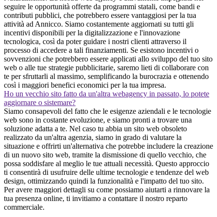
seguire le opportunità offerte da programmi statali, come bandi e
contributi pubblici, che potrebbero essere vantaggiosi per la tua
attività ad Annicco. Siamo costantemente aggiornati su tutti gli
incentivi disponibili per la digitalizzazione e l'innovazione
tecnologica, così da poter guidare i nostri clienti attraverso il
processo di accedere a tali finanziamenti. Se esistono incentivi o
sovvenzioni che potrebbero essere applicati allo sviluppo del tuo sito
web o alle tue strategie pubblicitarie, saremo lieti di collaborare con
te per sfruttarli al massimo, semplificando la burocrazia e ottenendo
così i maggiori benefici economici per la tua impresa.
Ho un vecchio sito fatto da un'altra webagency in passato, lo potete
aggiornare o sistemare?
Siamo consapevoli del fatto che le esigenze aziendali e le tecnologie
web sono in costante evoluzione, e siamo pronti a trovare una
soluzione adatta a te. Nel caso tu abbia un sito web obsoleto
realizzato da un'altra agenzia, siamo in grado di valutare la
situazione e offrirti un'alternativa che potrebbe includere la creazione
di un nuovo sito web, tramite la dismissione di quello vecchio, che
possa soddisfare al meglio le tue attuali necessità. Questo approccio
ti consentirà di usufruire delle ultime tecnologie e tendenze del web
design, ottimizzando quindi la funzionalità e l'impatto del tuo sito.
Per avere maggiori dettagli su come possiamo aiutarti a rinnovare la
tua presenza online, ti invitiamo a contattare il nostro reparto
commerciale.