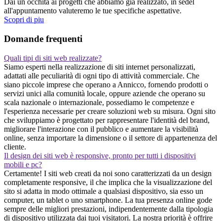
Dai un occhita ai progetti che abbiamo gia realizzato, in sedel
all'appuntamento valuteremo le tue specifiche aspettative.
Scopri di piu
Domande frequenti
Quali tipi di siti web realizzate?
Siamo esperti nella realizzazione di siti internet personalizzati,
adattati alle peculiarità di ogni tipo di attività commerciale. Che
siano piccole imprese che operano a Annicco, fornendo prodotti o
servizi unici alla comunità locale, oppure aziende che operano su
scala nazionale o internazionale, possediamo le competenze e
l'esperienza necessarie per creare soluzioni web su misura. Ogni sito
che sviluppiamo è progettato per rappresentare l'identità del brand,
migliorare l'interazione con il pubblico e aumentare la visibilità
online, senza importare la dimensione o il settore di appartenenza del
cliente.
Il design dei siti web è responsive, pronto per tutti i dispositivi
mobili e pc?
Certamente! I siti web creati da noi sono caratterizzati da un design
completamente responsive, il che implica che la visualizzazione del
sito si adatta in modo ottimale a qualsiasi dispositivo, sia esso un
computer, un tablet o uno smartphone. La tua presenza online gode
sempre delle migliori prestazioni, indipendentemente dalla tipologia
di dispositivo utilizzata dai tuoi visitatori. La nostra priorità è offrire