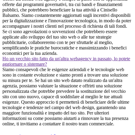
offerte dai programmi governativi, tra cui bandi e finanziamenti
pubblici, che potrebbero beneficiare la tua attività a Cinisello
Balsamo. Siamo costantemente aggiornati sugli incentivi disponibili
per la digitalizzazione e l'innovazione tecnologica, in modo da poter
accompagnare i nostri clienti nel processo di richiesta di tali fondi.
Se ci sono agevolazioni o sovvenzioni che potrebbero essere
applicate allo sviluppo del tuo sito web o alle tue strategie
pubblicitarie, collaboreremo con te per sfruttarle al meglio,
semplificando le pratiche burocratiche e massimizzando i benefici
economici per la tua azienda.
Ho un vecchio sito fatto da un'altra webagency in passato, lo potete
aggiornare o sistemare?
Siamo consapevoli che le esigenze aziendali e le tecnologie web
sono in costante evoluzione e siamo pronti a trovare una soluzione
su misura per te. Se hai un sito web datato realizzato da un'altra
agenzia, possiamo valutare la situazione e offrirti una soluzione
personalizzata che potrebbe prevedere la sostituzione del vecchio
sito con uno nuovo, capace di soddisfare al meglio le tue attuali
esigenze. Questo approccio ti permetterà di beneficiare delle ultime
tecnologie e tendenze nel campo del web design, garantendo una
maggiore funzionalità e impatto del tuo sito. Per ulteriori
informazioni su come possiamo aiutarti a rinnovare la tua presenza
online, ti invitiamo a contattare il nostro team commerciale.