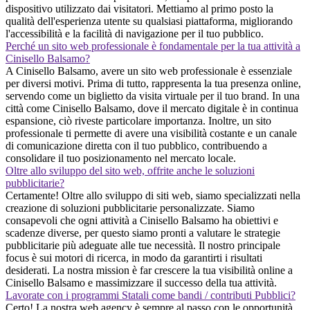
dispositivo utilizzato dai visitatori. Mettiamo al primo posto la
qualità dell'esperienza utente su qualsiasi piattaforma, migliorando
l'accessibilità e la facilità di navigazione per il tuo pubblico.
Perché un sito web professionale è fondamentale per la tua attività a
Cinisello Balsamo?
A Cinisello Balsamo, avere un sito web professionale è essenziale
per diversi motivi. Prima di tutto, rappresenta la tua presenza online,
servendo come un biglietto da visita virtuale per il tuo brand. In una
città come Cinisello Balsamo, dove il mercato digitale è in continua
espansione, ciò riveste particolare importanza. Inoltre, un sito
professionale ti permette di avere una visibilità costante e un canale
di comunicazione diretta con il tuo pubblico, contribuendo a
consolidare il tuo posizionamento nel mercato locale.
Oltre allo sviluppo del sito web, offrite anche le soluzioni
pubblicitarie?
Certamente! Oltre allo sviluppo di siti web, siamo specializzati nella
creazione di soluzioni pubblicitarie personalizzate. Siamo
consapevoli che ogni attività a Cinisello Balsamo ha obiettivi e
scadenze diverse, per questo siamo pronti a valutare le strategie
pubblicitarie più adeguate alle tue necessità. Il nostro principale
focus è sui motori di ricerca, in modo da garantirti i risultati
desiderati. La nostra mission è far crescere la tua visibilità online a
Cinisello Balsamo e massimizzare il successo della tua attività.
Lavorate con i programmi Statali come bandi / contributi Pubblici?
Certo! La nostra web agency è sempre al passo con le opportunità