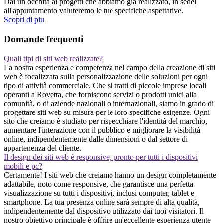
Dai un occhita ai progetti che abbiamo gia realizzato, in sedel
all'appuntamento valuteremo le tue specifiche aspettative.
Scopri di piu
Domande frequenti
Quali tipi di siti web realizzate?
La nostra esperienza e competenza nel campo della creazione di siti
web è focalizzata sulla personalizzazione delle soluzioni per ogni
tipo di attività commerciale. Che si tratti di piccole imprese locali
operanti a Rovetta, che forniscono servizi o prodotti unici alla
comunità, o di aziende nazionali o internazionali, siamo in grado di
progettare siti web su misura per le loro specifiche esigenze. Ogni
sito che creiamo è studiato per rispecchiare l'identità del marchio,
aumentare l'interazione con il pubblico e migliorare la visibilità
online, indipendentemente dalle dimensioni o dal settore di
appartenenza del cliente.
Il design dei siti web è responsive, pronto per tutti i dispositivi
mobili e pc?
Certamente! I siti web che creiamo hanno un design completamente
adattabile, noto come responsive, che garantisce una perfetta
visualizzazione su tutti i dispositivi, inclusi computer, tablet e
smartphone. La tua presenza online sarà sempre di alta qualità,
indipendentemente dal dispositivo utilizzato dai tuoi visitatori. Il
nostro obiettivo principale è offrire un'eccellente esperienza utente