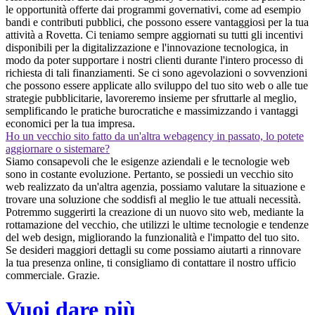
le opportunità offerte dai programmi governativi, come ad esempio
bandi e contributi pubblici, che possono essere vantaggiosi per la tua
attività a Rovetta. Ci teniamo sempre aggiornati su tutti gli incentivi
disponibili per la digitalizzazione e l'innovazione tecnologica, in
modo da poter supportare i nostri clienti durante l'intero processo di
richiesta di tali finanziamenti. Se ci sono agevolazioni o sovvenzioni
che possono essere applicate allo sviluppo del tuo sito web o alle tue
strategie pubblicitarie, lavoreremo insieme per sfruttarle al meglio,
semplificando le pratiche burocratiche e massimizzando i vantaggi
economici per la tua impresa.
Ho un vecchio sito fatto da un'altra webagency in passato, lo potete
aggiornare o sistemare?
Siamo consapevoli che le esigenze aziendali e le tecnologie web
sono in costante evoluzione. Pertanto, se possiedi un vecchio sito
web realizzato da un'altra agenzia, possiamo valutare la situazione e
trovare una soluzione che soddisfi al meglio le tue attuali necessità.
Potremmo suggerirti la creazione di un nuovo sito web, mediante la
rottamazione del vecchio, che utilizzi le ultime tecnologie e tendenze
del web design, migliorando la funzionalità e l'impatto del tuo sito.
Se desideri maggiori dettagli su come possiamo aiutarti a rinnovare
la tua presenza online, ti consigliamo di contattare il nostro ufficio
commerciale. Grazie.
Vuoi dare più