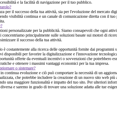
essibilità e la facilità di navigazione per il tuo pubblico.
rarolo?
per il successo della tua attività, sia per l'evoluzione del mercato digi
ffrendo visibilità continua e un canale di comunicazione diretta con il tu
ita.
e?
ioni personalizzate per la pubblicità. Siamo consapevoli che ogni attivit
Ci concentriamo principalmente sulle soluzioni basate sui motori di ricerca
imizzare il successo della tua attività.
o è costantemente alla ricerca delle opportunità fornite dai programmi s
vi disponibili per favorire la digitalizzazione e l'innovazione tecnologica
ortunità offerte da eventuali incentivi o sovvenzioni che potrebbero esser
cratiche e ottenere i massimi vantaggi economici per la tua impresa.
ggiornare o sistemare?
in continua evoluzione e ciò può comportare la necessità di un aggiornam
nalizzata, che potrebbe includere la creazione di un nuovo sito web più a
ndo una maggiore funzionalità e impatto del tuo sito. Per ulteriori info
 diversa e saremo in grado di trovare una soluzione adatta alle tue esige