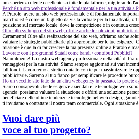
un'esperienza utente eccellente su tutte le piattaforme, migliorando l'acc
Perché un sito web professionale è fondamentale per la tua attività a P
A Prarolo, avere un sito web professionale è di fondamentale importanza 
marchio ed è come un biglietto da visita virtuale per la tua attività, o
posizione sul mercato locale, dove la competizione è in continua cresc
Oltre allo sviluppo del sito web, offrite anche le soluzioni pubblicitari
Certamente! Oltre alla realizzazione del sito web, offriamo anche soluz
valutare le strategie pubblicitarie più appropriate per le tue esigenze. 
missione è quella di far crescere la tua presenza online a Prarolo e mass
Lavorate con i programmi Statali come bandi / contributi Pubblici?
Naturalmente! La nostra web agency professionale nella città di Prarol
vantaggiosi per la tua attività. Siamo sempre aggiornati sui vari incenti
tali fondi. Lavoreremo a stretto contatto con te per massimizzare le opp
pubblicitarie. Saremo al tuo fianco per semplificare le procedure buro
Ho un vecchio sito fatto da un'altra webagency in passato, lo potete a
Siamo consapevoli che le esigenze aziendali e le tecnologie web sono 
agenzia, possiamo valutare la situazione e offrirti una soluzione perso
beneficiare delle ultime tendenze e tecnologie nel web design, garante
ti invitiamo a contattare il nostro team commerciale. Ogni situazione è
Vuoi dare più
voce al tuo progetto?