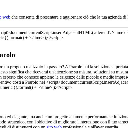
to web
che consenta di presentare e aggiornare ciò che la tua azienda di 
rarolo
dere un progetto realizzato in passato? A Prarolo hai la soluzione a porta
sto significa che riceverai un'attenzione su misura, soluzioni su misura
un esperto che conosce appieno le esigenze delle piccole e medie imprese. 
rno ed elegante, ma anche un progetto altamente performante e funziona
do strategico, con l'obiettivo di migliorare l'interazione con il tuo target
cegli di distinguerti con un
sito web
professionale e all'avanguardia.