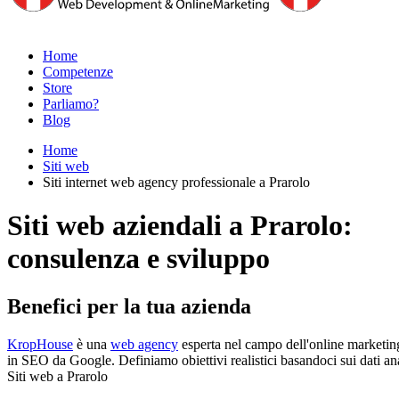
Home
Competenze
Store
Parliamo?
Blog
Home
Siti web
Siti internet web agency professionale a Prarolo
Siti web aziendali a Prarolo:
consulenza e sviluppo
Benefici per la tua azienda
KropHouse
è una
web agency
esperta nel campo dell'online marketing 
in SEO da Google. Definiamo obiettivi realistici basandoci sui dati ana
Siti web a Prarolo