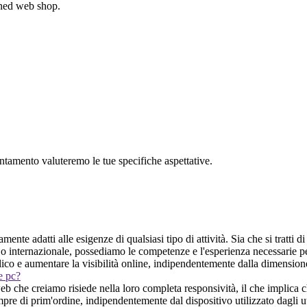
gned web shop.
untamento valuteremo le tue specifiche aspettative.
mente adatti alle esigenze di qualsiasi tipo di attività. Sia che si tratti 
 o internazionale, possediamo le competenze e l'esperienza necessarie p
bblico e aumentare la visibilità online, indipendentemente dalla dimensione
 e pc?
 che creiamo risiede nella loro completa responsività, il che implica che 
e di prim'ordine, indipendentemente dal dispositivo utilizzato dagli utent