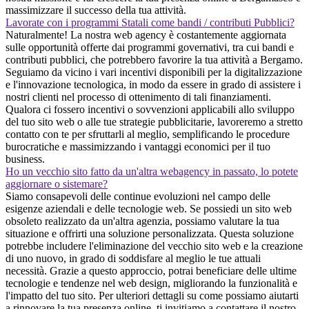
massimizzare il successo della tua attività.
Lavorate con i programmi Statali come bandi / contributi Pubblici?
Naturalmente! La nostra web agency è costantemente aggiornata
sulle opportunità offerte dai programmi governativi, tra cui bandi e
contributi pubblici, che potrebbero favorire la tua attività a Bergamo.
Seguiamo da vicino i vari incentivi disponibili per la digitalizzazione
e l'innovazione tecnologica, in modo da essere in grado di assistere i
nostri clienti nel processo di ottenimento di tali finanziamenti.
Qualora ci fossero incentivi o sovvenzioni applicabili allo sviluppo
del tuo sito web o alle tue strategie pubblicitarie, lavoreremo a stretto
contatto con te per sfruttarli al meglio, semplificando le procedure
burocratiche e massimizzando i vantaggi economici per il tuo
business.
Ho un vecchio sito fatto da un'altra webagency in passato, lo potete
aggiornare o sistemare?
Siamo consapevoli delle continue evoluzioni nel campo delle
esigenze aziendali e delle tecnologie web. Se possiedi un sito web
obsoleto realizzato da un'altra agenzia, possiamo valutare la tua
situazione e offrirti una soluzione personalizzata. Questa soluzione
potrebbe includere l'eliminazione del vecchio sito web e la creazione
di uno nuovo, in grado di soddisfare al meglio le tue attuali
necessità. Grazie a questo approccio, potrai beneficiare delle ultime
tecnologie e tendenze nel web design, migliorando la funzionalità e
l'impatto del tuo sito. Per ulteriori dettagli su come possiamo aiutarti
a rinnovare la tua presenza online, ti invitiamo a contattare il nostro