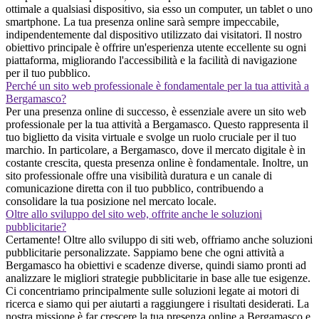
ottimale a qualsiasi dispositivo, sia esso un computer, un tablet o uno
smartphone. La tua presenza online sarà sempre impeccabile,
indipendentemente dal dispositivo utilizzato dai visitatori. Il nostro
obiettivo principale è offrire un'esperienza utente eccellente su ogni
piattaforma, migliorando l'accessibilità e la facilità di navigazione
per il tuo pubblico.
Perché un sito web professionale è fondamentale per la tua attività a
Bergamasco?
Per una presenza online di successo, è essenziale avere un sito web
professionale per la tua attività a Bergamasco. Questo rappresenta il
tuo biglietto da visita virtuale e svolge un ruolo cruciale per il tuo
marchio. In particolare, a Bergamasco, dove il mercato digitale è in
costante crescita, questa presenza online è fondamentale. Inoltre, un
sito professionale offre una visibilità duratura e un canale di
comunicazione diretta con il tuo pubblico, contribuendo a
consolidare la tua posizione nel mercato locale.
Oltre allo sviluppo del sito web, offrite anche le soluzioni
pubblicitarie?
Certamente! Oltre allo sviluppo di siti web, offriamo anche soluzioni
pubblicitarie personalizzate. Sappiamo bene che ogni attività a
Bergamasco ha obiettivi e scadenze diverse, quindi siamo pronti ad
analizzare le migliori strategie pubblicitarie in base alle tue esigenze.
Ci concentriamo principalmente sulle soluzioni legate ai motori di
ricerca e siamo qui per aiutarti a raggiungere i risultati desiderati. La
nostra missione è far crescere la tua presenza online a Bergamasco e