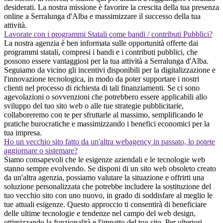
desiderati. La nostra missione è favorire la crescita della tua presenza
online a Serralunga d'Alba e massimizzare il successo della tua
attività.
Lavorate con i programmi Statali come bandi / contributi Pubblici?
La nostra agenzia è ben informata sulle opportunità offerte dai
programmi statali, compresi i bandi e i contributi pubblici, che
possono essere vantaggiosi per la tua attività a Serralunga d'Alba.
Seguiamo da vicino gli incentivi disponibili per la digitalizzazione e
l'innovazione tecnologica, in modo da poter supportare i nostri
clienti nel processo di richiesta di tali finanziamenti. Se ci sono
agevolazioni o sovvenzioni che potrebbero essere applicabili allo
sviluppo del tuo sito web o alle tue strategie pubblicitarie,
collaboreremo con te per sfruttarle al massimo, semplificando le
pratiche burocratiche e massimizzando i benefici economici per la
tua impresa.
Ho un vecchio sito fatto da un'altra webagency in passato, lo potete
aggiornare o sistemare?
Siamo consapevoli che le esigenze aziendali e le tecnologie web
stanno sempre evolvendo. Se disponi di un sito web obsoleto creato
da un'altra agenzia, possiamo valutare la situazione e offrirti una
soluzione personalizzata che potrebbe includere la sostituzione del
tuo vecchio sito con uno nuovo, in grado di soddisfare al meglio le
tue attuali esigenze. Questo approccio ti consentirà di beneficiare
delle ultime tecnologie e tendenze nel campo del web design,
ottimizzando la funzionalità e l'impatto del tuo sito. Per ulteriori