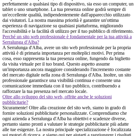
perfettamente a qualsiasi tipo di dispositivo, sia esso un computer, un
tablet o uno smartphone. La tua presenza online godrà sempre di
un'eccellente qualità, indipendentemente dall'apparecchio utilizzato
dai visitatori. La nostra massima priorità è garantire un'ottima
esperienza di navigazione su qualsiasi piattaforma, migliorando
l'accessibilità e la facilità di utilizzo per il tuo pubblico di riferimento.
Perché un sito web professionale è fondamentale per la tua attività a
Serralunga d'Alba?
A Serralunga d'Alba, avere un sito web professionale per la propria
attività è di primaria importanza per molteplici motivi. Per prima
cosa, esso rappresenta la tua presenza online, fungendo da biglietto
da visita virtuale per il tuo brand. Questo aspetto assume
un'importanza ancora maggiore considerando l'incremento costante
del mercato digitale nella zona di Serralunga d'Alba. Inoltre, un sito
professionale garantisce una visibilità continua e consente una
comunicazione immediata con il tuo pubblico, contribuendo a
rafforzare la tua presenza nel mercato locale.
Oltre allo sviluppo del sito web, offrite anche le soluzioni
pubblicitarie?
Sicuramente! Oltre alla creazione del sito web, siamo in grado di
fornire soluzioni pubblicitarie personalizzate. Comprendiamo che
ogni azienda a Serralunga d'Alba ha obiettivi e scadenze diverse,
pertanto siamo pronti a valutare le strategie pubblicitarie più adatte
alle tue esigenze. La nostra principale specializzazione è focalizzata
sui motori di ricerca, e siamo qui per aiutarti a raggiungere i risultati