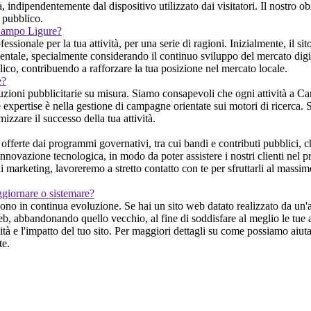
 indipendentemente dal dispositivo utilizzato dai visitatori. Il nostro obi
o pubblico.
 Campo Ligure?
onale per la tua attività, per una serie di ragioni. Inizialmente, il si
amentale, specialmente considerando il continuo sviluppo del mercato dig
lico, contribuendo a rafforzare la tua posizione nel mercato locale.
e?
zioni pubblicitarie su misura. Siamo consapevoli che ogni attività a Cam
e expertise è nella gestione di campagne orientate sui motori di ricerca. S
izzare il successo della tua attività.
offerte dai programmi governativi, tra cui bandi e contributi pubblici, 
'innovazione tecnologica, in modo da poter assistere i nostri clienti nel p
e di marketing, lavoreremo a stretto contatto con te per sfruttarli al ma
ggiornare o sistemare?
no in continua evoluzione. Se hai un sito web datato realizzato da un'al
b, abbandonando quello vecchio, al fine di soddisfare al meglio le tue at
 e l'impatto del tuo sito. Per maggiori dettagli su come possiamo aiutart
te.