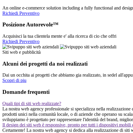
An online e-commerce solution including a fully functional and desi
Richiedi Preventivo
Posizione Autorevole™
Acquisisci la tua clientela mente e' alla ricerca di cio che offri
Richiedi Preventivo
Siti web e pubblicità
Alcuni dei progetti da noi realizzati
Dai un occhita ai progetti che abbiamo gia realizzato, in sedel all'app
Scopri di piu
Domande frequenti
Quali tipi di siti web realizzate?
La nostra web agency professionale si specializza nella realizzazione d
prodotti unici nella comunità locale, o di aziende che operano su sca
sviluppiamo è progettato per rappresentare l'identità del brand, miglior
Il design dei siti web è responsive, pronto per tutti i dispositivi mobili
Certamente! La nostra web agency si dedica alla realizzazione di siti 