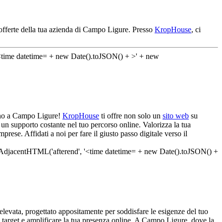
 offerte della tua azienda di Campo Ligure. Presso
KropHouse
, ci
 mano a Campo Ligure!
KropHouse
ti offre non solo un
sito web
su
 un supporto costante nel tuo percorso online. Valorizza la tua
rese. Affidati a noi per fare il giusto passo digitale verso il
levata, progettato appositamente per soddisfare le esigenze del tuo
co target e amplificare la tua presenza online. A Campo Ligure, dove la