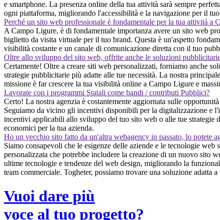
e smartphone. La presenza online della tua attività sarà sempre perfetta,
ogni piattaforma, migliorando l'accessibilità e la navigazione per il tu
Perché un sito web professionale è fondamentale per la tua attività a
A Campo Ligure, è di fondamentale importanza avere un sito web professi
biglietto da visita virtuale per il tuo brand. Questa è un'aspetto fond
visibilità costante e un canale di comunicazione diretta con il tuo pubb
Oltre allo sviluppo del sito web, offrite anche le soluzioni pubblicitari
Certamente! Oltre a creare siti web personalizzati, forniamo anche solu
strategie pubblicitarie più adatte alle tue necessità. La nostra principal
missione è far crescere la tua visibilità online a Campo Ligure e massim
Lavorate con i programmi Statali come bandi / contributi Pubblici?
Certo! La nostra agenzia è costantemente aggiornata sulle opportunità 
Seguiamo da vicino gli incentivi disponibili per la digitalizzazione e l
incentivi applicabili allo sviluppo del tuo sito web o alle tue strategi
economici per la tua azienda.
Ho un vecchio sito fatto da un'altra webagency in passato, lo potete a
Siamo consapevoli che le esigenze delle aziende e le tecnologie web so
personalizzata che potrebbe includere la creazione di un nuovo sito we
ultime tecnologie e tendenze del web design, migliorando la funzionalità
team commerciale. Togheter, possiamo trovare una soluzione adatta a 
Vuoi dare più
voce al tuo progetto?