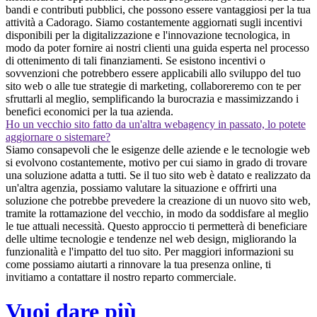
bandi e contributi pubblici, che possono essere vantaggiosi per la tua
attività a Cadorago. Siamo costantemente aggiornati sugli incentivi
disponibili per la digitalizzazione e l'innovazione tecnologica, in
modo da poter fornire ai nostri clienti una guida esperta nel processo
di ottenimento di tali finanziamenti. Se esistono incentivi o
sovvenzioni che potrebbero essere applicabili allo sviluppo del tuo
sito web o alle tue strategie di marketing, collaboreremo con te per
sfruttarli al meglio, semplificando la burocrazia e massimizzando i
benefici economici per la tua azienda.
Ho un vecchio sito fatto da un'altra webagency in passato, lo potete
aggiornare o sistemare?
Siamo consapevoli che le esigenze delle aziende e le tecnologie web
si evolvono costantemente, motivo per cui siamo in grado di trovare
una soluzione adatta a tutti. Se il tuo sito web è datato e realizzato da
un'altra agenzia, possiamo valutare la situazione e offrirti una
soluzione che potrebbe prevedere la creazione di un nuovo sito web,
tramite la rottamazione del vecchio, in modo da soddisfare al meglio
le tue attuali necessità. Questo approccio ti permetterà di beneficiare
delle ultime tecnologie e tendenze nel web design, migliorando la
funzionalità e l'impatto del tuo sito. Per maggiori informazioni su
come possiamo aiutarti a rinnovare la tua presenza online, ti
invitiamo a contattare il nostro reparto commerciale.
Vuoi dare più