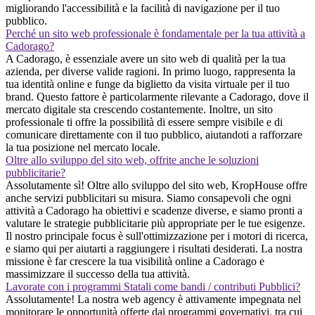
migliorando l'accessibilità e la facilità di navigazione per il tuo
pubblico.
Perché un sito web professionale è fondamentale per la tua attività a
Cadorago?
A Cadorago, è essenziale avere un sito web di qualità per la tua
azienda, per diverse valide ragioni. In primo luogo, rappresenta la
tua identità online e funge da biglietto da visita virtuale per il tuo
brand. Questo fattore è particolarmente rilevante a Cadorago, dove il
mercato digitale sta crescendo costantemente. Inoltre, un sito
professionale ti offre la possibilità di essere sempre visibile e di
comunicare direttamente con il tuo pubblico, aiutandoti a rafforzare
la tua posizione nel mercato locale.
Oltre allo sviluppo del sito web, offrite anche le soluzioni
pubblicitarie?
Assolutamente sì! Oltre allo sviluppo del sito web, KropHouse offre
anche servizi pubblicitari su misura. Siamo consapevoli che ogni
attività a Cadorago ha obiettivi e scadenze diverse, e siamo pronti a
valutare le strategie pubblicitarie più appropriate per le tue esigenze.
Il nostro principale focus è sull'ottimizzazione per i motori di ricerca,
e siamo qui per aiutarti a raggiungere i risultati desiderati. La nostra
missione è far crescere la tua visibilità online a Cadorago e
massimizzare il successo della tua attività.
Lavorate con i programmi Statali come bandi / contributi Pubblici?
Assolutamente! La nostra web agency è attivamente impegnata nel
monitorare le opportunità offerte dai programmi governativi, tra cui