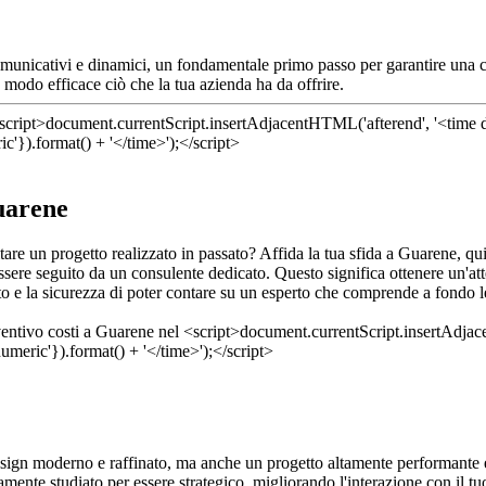
comunicativi e dinamici, un fondamentale primo passo per garantire una c
 modo efficace ciò che la tua azienda ha da offrire.
Guarene
itare un progetto realizzato in passato? Affida la tua sfida a Guarene, q
ssere seguito da un consulente dedicato. Questo significa ottenere un'at
o e la sicurezza di poter contare su un esperto che comprende a fondo l
esign moderno e raffinato, ma anche un progetto altamente performante e
amente studiato per essere strategico, migliorando l'interazione con il tu