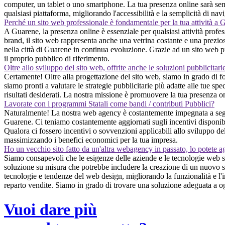
computer, un tablet o uno smartphone. La tua presenza online sarà sempr
qualsiasi piattaforma, migliorando l'accessibilità e la semplicità di nav
Perché un sito web professionale è fondamentale per la tua attività a
A Guarene, la presenza online è essenziale per qualsiasi attività profes
brand, il sito web rappresenta anche una vetrina costante e una prezios
nella città di Guarene in continua evoluzione. Grazie ad un sito web pr
il proprio pubblico di riferimento.
Oltre allo sviluppo del sito web, offrite anche le soluzioni pubblicitari
Certamente! Oltre alla progettazione del sito web, siamo in grado di fo
siamo pronti a valutare le strategie pubblicitarie più adatte alle tue sp
risultati desiderati. La nostra missione è promuovere la tua presenza o
Lavorate con i programmi Statali come bandi / contributi Pubblici?
Naturalmente! La nostra web agency è costantemente impegnata a seguire
Guarene. Ci teniamo costantemente aggiornati sugli incentivi disponibili
Qualora ci fossero incentivi o sovvenzioni applicabili allo sviluppo del
massimizzando i benefici economici per la tua impresa.
Ho un vecchio sito fatto da un'altra webagency in passato, lo potete a
Siamo consapevoli che le esigenze delle aziende e le tecnologie web si 
soluzione su misura che potrebbe includere la creazione di un nuovo sit
tecnologie e tendenze del web design, migliorando la funzionalità e l'im
reparto vendite. Siamo in grado di trovare una soluzione adeguata a 
Vuoi dare più