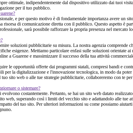
e ottimale, indipendentemente dal dispositivo utilizzato dai tuoi visitat
igazione per il tuo pubblico.
 Guarene?
sionale, e per questo motivo è di fondamentale importanza avere un sito w
a risorsa di comunicazione diretta con il pubblico. Questo aspetto è par
ofessionale, sarà possibile rafforzare la propria presenza nel mercato lo
e?
rnire soluzioni pubblicitarie su misura. La nostra agenzia comprende che
ecifiche esigenze. Mettiamo particolare enfasi sulle soluzioni orientate ai
nline a Guarene e massimizzare il successo della tua attività commercial
 le opportunità offerte dai programmi statali, compresi bandi e contrib
 per la digitalizzazione e l'innovazione tecnologica, in modo da poter su
 tuo sito web o alle tue strategie pubblicitarie, collaboreremo con te per
ggiornare o sistemare?
evolvono costantemente. Pertanto, se hai un sito web datato realizzato d
o web, superando così i limiti del vecchio sito e adattandolo alle tue at
patto del tuo sito. Per ulteriori informazioni su come possiamo aiutarti a
ognuno.