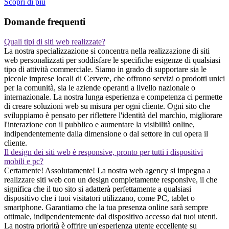
Scopri di piu
Domande frequenti
Quali tipi di siti web realizzate?
La nostra specializzazione si concentra nella realizzazione di siti
web personalizzati per soddisfare le specifiche esigenze di qualsiasi
tipo di attività commerciale. Siamo in grado di supportare sia le
piccole imprese locali di Cervere, che offrono servizi o prodotti unici
per la comunità, sia le aziende operanti a livello nazionale o
internazionale. La nostra lunga esperienza e competenza ci permette
di creare soluzioni web su misura per ogni cliente. Ogni sito che
sviluppiamo è pensato per riflettere l'identità del marchio, migliorare
l'interazione con il pubblico e aumentare la visibilità online,
indipendentemente dalla dimensione o dal settore in cui opera il
cliente.
Il design dei siti web è responsive, pronto per tutti i dispositivi
mobili e pc?
Certamente! Assolutamente! La nostra web agency si impegna a
realizzare siti web con un design completamente responsive, il che
significa che il tuo sito si adatterà perfettamente a qualsiasi
dispositivo che i tuoi visitatori utilizzano, come PC, tablet o
smartphone. Garantiamo che la tua presenza online sarà sempre
ottimale, indipendentemente dal dispositivo accesso dai tuoi utenti.
La nostra priorità è offrire un'esperienza utente eccellente su