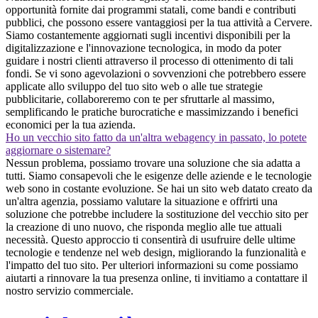
opportunità fornite dai programmi statali, come bandi e contributi
pubblici, che possono essere vantaggiosi per la tua attività a Cervere.
Siamo costantemente aggiornati sugli incentivi disponibili per la
digitalizzazione e l'innovazione tecnologica, in modo da poter
guidare i nostri clienti attraverso il processo di ottenimento di tali
fondi. Se vi sono agevolazioni o sovvenzioni che potrebbero essere
applicate allo sviluppo del tuo sito web o alle tue strategie
pubblicitarie, collaboreremo con te per sfruttarle al massimo,
semplificando le pratiche burocratiche e massimizzando i benefici
economici per la tua azienda.
Ho un vecchio sito fatto da un'altra webagency in passato, lo potete
aggiornare o sistemare?
Nessun problema, possiamo trovare una soluzione che sia adatta a
tutti. Siamo consapevoli che le esigenze delle aziende e le tecnologie
web sono in costante evoluzione. Se hai un sito web datato creato da
un'altra agenzia, possiamo valutare la situazione e offrirti una
soluzione che potrebbe includere la sostituzione del vecchio sito per
la creazione di uno nuovo, che risponda meglio alle tue attuali
necessità. Questo approccio ti consentirà di usufruire delle ultime
tecnologie e tendenze nel web design, migliorando la funzionalità e
l'impatto del tuo sito. Per ulteriori informazioni su come possiamo
aiutarti a rinnovare la tua presenza online, ti invitiamo a contattare il
nostro servizio commerciale.