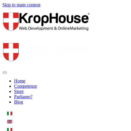
Skip to main content
Home
Competenze
Store
Parliamo?
Blog