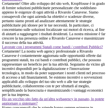
Certamente! Oltre allo sviluppo del sito web, KropHouse è in grado
di fornire soluzioni pubblicitarie personalizzate che soddisfano
appieno le esigenze di ogni attività a Rivarolo Canavese. Siamo
consapevoli che ogni azienda ha obiettivi e scadenze diverse,
pertanto siamo pronti ad analizzare attentamente le strategie
pubblicitarie più idonee per le tue necessità. In particolare, ci
concentriamo sulle soluzioni focalizzate sui motori di ricerca, al fine
di aiutarti a raggiungere i risultati desiderati. La nostra missione è far
crescere la tua presenza online a Rivarolo Canavese e massimizzare
il successo della tua attività.
Lavorate con i programmi Statali come bandi / contributi Pubblici?
Certamente! La nostra web agency professionale a Rivarolo
Canavese è costantemente aggiornata sulle opportunità offerte dai
programmi statali, tra cui bandi e contributi pubblici, che possono
rappresentare un beneficio per la tua attività. Seguiamo da vicino gli
incentivi disponibili per la digitalizzazione e l'innovazione
tecnologica, in modo da poter supportare i nostri clienti nel processo
di accesso a tali finanziamenti. Se esistono incentivi o sovvenzioni
applicabili allo sviluppo del tuo sito web o alle tue strategie
pubblicitarie, collaboreremo con te per sfruttarli al meglio,
semplificando la burocrazia e massimizzando i vantaggi economici
per la tua impresa.
Ho un vecchio sito fatto da un'altra webagency in passato, lo potete
aggiornare o sistemare?
Siamo consapevoli che le aziende hanno sempre esigenze in