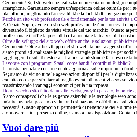
Certamente! Sì, i siti web che realizziamo presentano un design comple
smartphone. Garantiamo sempre un'esperienza online ottimale per i tuoi v
piattaforme, migliorando l'accessibilità e la facilità di navigazione per 
Perché un sito web professionale è fondamentale per la tua attività a
A Cenate Sopra, avere un sito web professionale è una necessità impresc
diventando il biglietto da visita virtuale del tuo marchio. Questo aspet
professionale ti offre la possibilità di aumentare la tua visibilità cos
Oltre allo sviluppo del sito web, offrite anche le soluzioni pubblicitari
Certamente! Oltre allo sviluppo del sito web, la nostra agenzia offre 
siamo pronti ad analizzare le migliori strategie pubblicitarie per soddisf
raggiungere i risultati desiderati. La nostra missione è far crescere la t
Lavorate con i programmi Statali come bandi / contributi Pubblici?
La nostra agenzia è costantemente aggiornata sulle opportunità fornite
Seguiamo da vicino tutte le agevolazioni disponibili per la digitalizzaz
contatto con te per sfruttare al meglio eventuali incentivi o sovvenzion
massimizzando i vantaggi economici per la tua impresa.
Ho un vecchio sito fatto da un'altra webagency in passato, lo potete a
Siamo consapevoli che le esigenze aziendali e le tecnologie web sono 
un'altra agenzia, possiamo valutare la situazione e offrirti una soluzi
necessità. Questo approccio ti permetterà di beneficiare delle ultime t
a rinnovare la tua presenza online, siamo a tua disposizione. Contatta 
Vuoi dare più