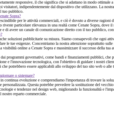
tamente responsive, il che significa che si adattano in modo ottimale a 
isitatori, indipendentemente dal dispositivo che utilizzano. La nostra pr
il tuo pubblico.
 Cenate Sopra?
indibile per le attività commerciali, e ciò è dovuto a diverse ragioni d
to riveste particolare rilevanza in una realtà come Cenate Sopra, dove il 
tante e di avere un canale di comunicazione diretto con il tuo pubblico, c
e?
anche soluzioni pubblicitarie su misura. Siamo consapevoli che ogni attiv
are le tue esigenze. Concentriamo la nostra attenzione soprattutto sulle so
ua visibilità online a Cenate Sopra e massimizzare il successo della tua at
 dai programmi governativi, come bandi e finanziamenti pubblici, che po
ione e l'innovazione tecnologica, con l'obiettivo di guidare i nostri clien
i che potrebbero essere applicabili allo sviluppo del tuo sito web o alle 
ggiornare o sistemare?
in continua evoluzione e comprendiamo l'importanza di trovare la soluzi
one personalizzata. Questa potrebbe prevedere la sostituzione del vecchio 
ecnologie e tendenze nel design web, migliorando la funzionalità e l'imp
il nostro reparto commerciale.