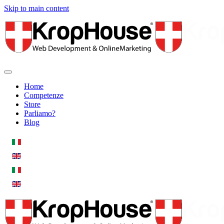
Skip to main content
Home
Competenze
Store
Parliamo?
Blog