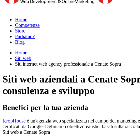
Home
Competenze
Store
Parliamo?
Blog
Home
Siti web
Siti internet web agency professionale a Cenate Sopra
Siti web aziendali a Cenate Sop
consulenza e sviluppo
Benefici per la tua azienda
KropHouse
è un'agenzia web specializzata nel campo del marketing e d
certificati da Google. Definiamo obiettivi realistici basati sulla racco
Siti web a Cenate Sopra