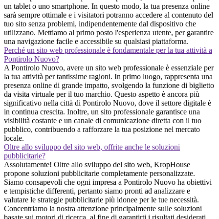
un tablet o uno smartphone. In questo modo, la tua presenza online
sarà sempre ottimale e i visitatori potranno accedere al contenuto del
tuo sito senza problemi, indipendentemente dal dispositivo che
utilizzano. Mettiamo al primo posto l'esperienza utente, per garantire
una navigazione facile e accessibile su qualsiasi piattaforma.
Perché un sito web professionale è fondamentale per la tua attività a
Pontirolo Nuovo?
A Pontirolo Nuovo, avere un sito web professionale è essenziale per
la tua attività per tantissime ragioni. In primo luogo, rappresenta una
presenza online di grande impatto, svolgendo la funzione di biglietto
da visita virtuale per il tuo marchio. Questo aspetto è ancora più
significativo nella città di Pontirolo Nuovo, dove il settore digitale è
in continua crescita. Inoltre, un sito professionale garantisce una
visibilità costante e un canale di comunicazione diretta con il tuo
pubblico, contribuendo a rafforzare la tua posizione nel mercato
locale.
Oltre allo sviluppo del sito web, offrite anche le soluzioni
pubblicitarie?
Assolutamente! Oltre allo sviluppo del sito web, KropHouse
propone soluzioni pubblicitarie completamente personalizzate.
Siamo consapevoli che ogni impresa a Pontirolo Nuovo ha obiettivi
e tempistiche differenti, pertanto siamo pronti ad analizzare e
valutare le strategie pubblicitarie più idonee per le tue necessità.
Concentriamo la nostra attenzione principalmente sulle soluzioni
basate sui motori di ricerca, al fine di garantirti i risultati desiderati.