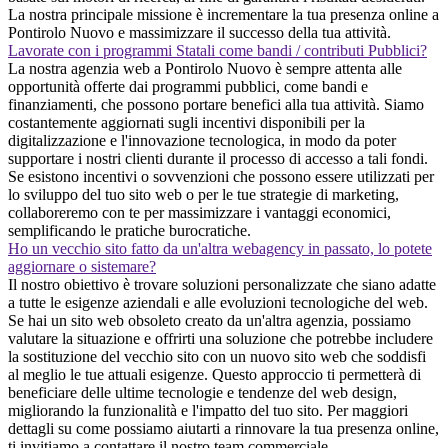
La nostra principale missione è incrementare la tua presenza online a
Pontirolo Nuovo e massimizzare il successo della tua attività.
Lavorate con i programmi Statali come bandi / contributi Pubblici?
La nostra agenzia web a Pontirolo Nuovo è sempre attenta alle
opportunità offerte dai programmi pubblici, come bandi e
finanziamenti, che possono portare benefici alla tua attività. Siamo
costantemente aggiornati sugli incentivi disponibili per la
digitalizzazione e l'innovazione tecnologica, in modo da poter
supportare i nostri clienti durante il processo di accesso a tali fondi.
Se esistono incentivi o sovvenzioni che possono essere utilizzati per
lo sviluppo del tuo sito web o per le tue strategie di marketing,
collaboreremo con te per massimizzare i vantaggi economici,
semplificando le pratiche burocratiche.
Ho un vecchio sito fatto da un'altra webagency in passato, lo potete
aggiornare o sistemare?
Il nostro obiettivo è trovare soluzioni personalizzate che siano adatte
a tutte le esigenze aziendali e alle evoluzioni tecnologiche del web.
Se hai un sito web obsoleto creato da un'altra agenzia, possiamo
valutare la situazione e offrirti una soluzione che potrebbe includere
la sostituzione del vecchio sito con un nuovo sito web che soddisfi
al meglio le tue attuali esigenze. Questo approccio ti permetterà di
beneficiare delle ultime tecnologie e tendenze del web design,
migliorando la funzionalità e l'impatto del tuo sito. Per maggiori
dettagli su come possiamo aiutarti a rinnovare la tua presenza online,
ti invitiamo a contattare il nostro team commerciale.