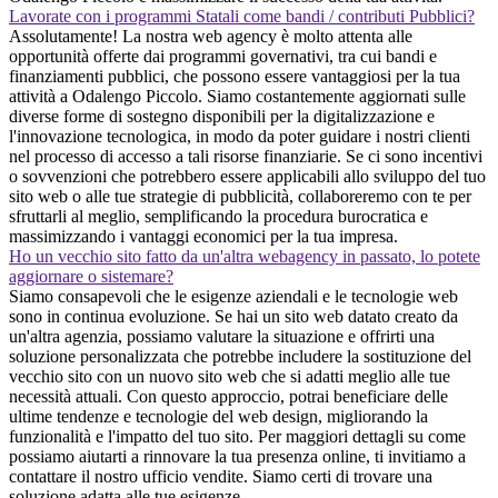
Lavorate con i programmi Statali come bandi / contributi Pubblici?
Assolutamente! La nostra web agency è molto attenta alle
opportunità offerte dai programmi governativi, tra cui bandi e
finanziamenti pubblici, che possono essere vantaggiosi per la tua
attività a Odalengo Piccolo. Siamo costantemente aggiornati sulle
diverse forme di sostegno disponibili per la digitalizzazione e
l'innovazione tecnologica, in modo da poter guidare i nostri clienti
nel processo di accesso a tali risorse finanziarie. Se ci sono incentivi
o sovvenzioni che potrebbero essere applicabili allo sviluppo del tuo
sito web o alle tue strategie di pubblicità, collaboreremo con te per
sfruttarli al meglio, semplificando la procedura burocratica e
massimizzando i vantaggi economici per la tua impresa.
Ho un vecchio sito fatto da un'altra webagency in passato, lo potete
aggiornare o sistemare?
Siamo consapevoli che le esigenze aziendali e le tecnologie web
sono in continua evoluzione. Se hai un sito web datato creato da
un'altra agenzia, possiamo valutare la situazione e offrirti una
soluzione personalizzata che potrebbe includere la sostituzione del
vecchio sito con un nuovo sito web che si adatti meglio alle tue
necessità attuali. Con questo approccio, potrai beneficiare delle
ultime tendenze e tecnologie del web design, migliorando la
funzionalità e l'impatto del tuo sito. Per maggiori dettagli su come
possiamo aiutarti a rinnovare la tua presenza online, ti invitiamo a
contattare il nostro ufficio vendite. Siamo certi di trovare una
soluzione adatta alle tue esigenze.