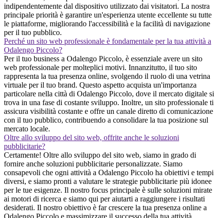
indipendentemente dal dispositivo utilizzato dai visitatori. La nostra
principale priorità è garantire un'esperienza utente eccellente su tutte
le piattaforme, migliorando l'accessibilità e la facilità di navigazione
per il tuo pubblico.
Perché un sito web professionale è fondamentale per la tua attività a
Odalengo Piccolo?
Per il tuo business a Odalengo Piccolo, è essenziale avere un sito
web professionale per molteplici motivi. Innanzitutto, il tuo sito
rappresenta la tua presenza online, svolgendo il ruolo di una vetrina
virtuale per il tuo brand. Questo aspetto acquista un'importanza
particolare nella città di Odalengo Piccolo, dove il mercato digitale si
trova in una fase di costante sviluppo. Inoltre, un sito professionale ti
assicura visibilità costante e offre un canale diretto di comunicazione
con il tuo pubblico, contribuendo a consolidare la tua posizione sul
mercato locale.
Oltre allo sviluppo del sito web, offrite anche le soluzioni
pubblicitarie?
Certamente! Oltre allo sviluppo del sito web, siamo in grado di
fornire anche soluzioni pubblicitarie personalizzate. Siamo
consapevoli che ogni attività a Odalengo Piccolo ha obiettivi e tempi
diversi, e siamo pronti a valutare le strategie pubblicitarie più idonee
per le tue esigenze. Il nostro focus principale è sulle soluzioni mirate
ai motori di ricerca e siamo qui per aiutarti a raggiungere i risultati
desiderati. Il nostro obiettivo è far crescere la tua presenza online a
Odalengo Piccolo e massimizzare il successo della tua attività.