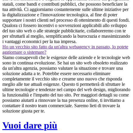
statali, come bandi e contributi pubblici, che possono beneficiare la
tua attività. Ci aggiorniamo costantemente sulle ultime iniziative per
la digitalizzazione e l'innovazione tecnologica, al fine di poter
supportare i nostri clienti nel processo di ottenimento di questi fondi.
Qualora ci fossero incentivi o sovvenzioni applicabili allo sviluppo
del tuo sito web o alle strategie pubblicitarie, collaboreremo con te
per sfruttarli al meglio, semplificando la burocrazia e massimizzando
i vantaggi economici per la tua impresa.
Ho un vecchio sito fatto da un'altra webagency in passato, lo potete
aggiornare o sistemare?
Siamo consapevoli che le esigenze delle aziende e le tecnologie web
sono in continua evoluzione. Se hai un sito web obsoleto realizzato
da un'altra agenzia, possiamo valutare la situazione e trovare una
soluzione adatta a te. Potrebbe essere necessario eliminare
completamente il vecchio sito e crearne uno nuovo che risponda
meglio alle tue attuali esigenze. Questo ti permetterà di sfruttare le
ultime tecnologie e tendenze nel campo del web design, migliorando
la funzionalità e l'impatto del tuo sito. Per maggiori dettagli su come
possiamo aiutarti a rinnovare la tua presenza online, ti invitiamo a
contattare il nostro team commerciale. Saremo lieti di trovare la
soluzione giusta per te.
Vuoi dare più