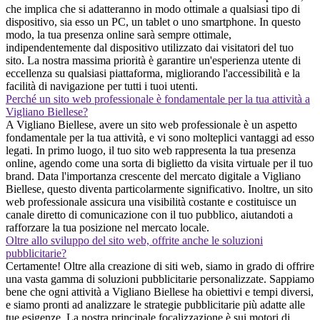
che implica che si adatteranno in modo ottimale a qualsiasi tipo di
dispositivo, sia esso un PC, un tablet o uno smartphone. In questo
modo, la tua presenza online sarà sempre ottimale,
indipendentemente dal dispositivo utilizzato dai visitatori del tuo
sito. La nostra massima priorità è garantire un'esperienza utente di
eccellenza su qualsiasi piattaforma, migliorando l'accessibilità e la
facilità di navigazione per tutti i tuoi utenti.
Perché un sito web professionale è fondamentale per la tua attività a
Vigliano Biellese?
A Vigliano Biellese, avere un sito web professionale è un aspetto
fondamentale per la tua attività, e vi sono molteplici vantaggi ad esso
legati. In primo luogo, il tuo sito web rappresenta la tua presenza
online, agendo come una sorta di biglietto da visita virtuale per il tuo
brand. Data l'importanza crescente del mercato digitale a Vigliano
Biellese, questo diventa particolarmente significativo. Inoltre, un sito
web professionale assicura una visibilità costante e costituisce un
canale diretto di comunicazione con il tuo pubblico, aiutandoti a
rafforzare la tua posizione nel mercato locale.
Oltre allo sviluppo del sito web, offrite anche le soluzioni
pubblicitarie?
Certamente! Oltre alla creazione di siti web, siamo in grado di offrire
una vasta gamma di soluzioni pubblicitarie personalizzate. Sappiamo
bene che ogni attività a Vigliano Biellese ha obiettivi e tempi diversi,
e siamo pronti ad analizzare le strategie pubblicitarie più adatte alle
tue esigenze. La nostra principale focalizzazione è sui motori di