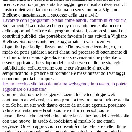
ricerca, e siamo qui per aiutarti a raggiungere i risultati desiderati. Il
nostro obiettivo è far crescere la tua presenza online a Vigliano
Biellese e massimizzare il successo della tua attività.
Lavorate con i programmi Statali come bandi / contributi Pubblici?
Sicuramente! La nostra web agency è costantemente alla ricerca
delle opportunità offerte dai programmi statali, compresi i bandi e i
contributi pubblici, che potrebbero favorire la tua attività a Vigliano
Biellese. Siamo costantemente aggiornati sui vari incentivi
disponibili per la digitalizzazione e l'innovazione tecnologica, in
modo da poter guidare i nostri clienti nel processo di ottenimento di
tali fondi. Se ci sono agevolazioni o sovvenzioni che potrebbero
essere applicate allo sviluppo del tuo sito web o alle tue strategie
pubblicitarie, collaboreremo con te per sfruttarle al meglio,
semplificando le pratiche burocratiche e massimizzando i vantaggi
economici per la tua impresa.
Ho un vecchio sito fatto da un'altra webagency in passato, lo potete
aggiornare o sistemare?
Comprendiamo che le esigenze aziendali e le tecnologie web
continuano a evolversi, e siamo pronti a trovare una soluzione adatta
a te. Se hai un sito web datato creato da un'altra agenzia, possiamo
valutare attentamente la situazione e offrirti una soluzione
personalizzata che potrebbe includere la sostituzione del vecchio sito
con uno nuovo, in grado di soddisfare al meglio le tue attuali
esigenze. Questo approccio ti consentirà di beneficiare delle ultime
tendenze e tecnologie nel campo del web design, migliorando la