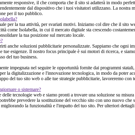
nte responsive, il che comporta che il sito si adatterà in modo perfetto
dentemente dal dispositivo che i tuoi visitatori utilizzano. La nostra m
one per il tuo pubblico.
solabella?
nale per la tua attività, per svariati motivi. Iniziamo col dire che il sit
ittà come Isolabella, in cui il mercato digitale sta crescendo costantemen
nsolidare la tua posizione sul mercato locale.
e?
frirti anche soluzioni pubblicitarie personalizzate. Sappiamo che ogni imp
le tue esigenze. Il nostro focus principale è sui motori di ricerca, e siamo 
sso del tuo business.
te impegnata nel seguire le opportunità fornite dai programmi statali, t
 per la digitalizzazione e l'innovazione tecnologica, in modo da poter acc
uppo del tuo sito web o alle tue strategie pubblicitarie, lavoreremo con 
ggiornare o sistemare?
 delle tecnologie web e siamo pronti a trovare una soluzione su misura p
potrebbe prevedere la sostituzione del vecchio sito con uno nuovo che so
igliorando la funzionalità e l'impatto del tuo sito. Per ulteriori dettagl