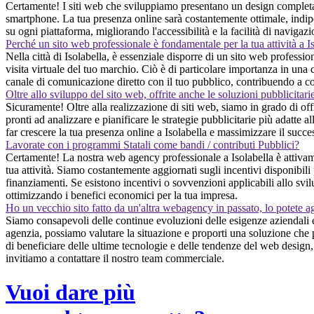
Certamente! I siti web che sviluppiamo presentano un design completame
smartphone. La tua presenza online sarà costantemente ottimale, indipen
su ogni piattaforma, migliorando l'accessibilità e la facilità di navigazi
Perché un sito web professionale è fondamentale per la tua attività a I
Nella città di Isolabella, è essenziale disporre di un sito web professio
visita virtuale del tuo marchio. Ciò è di particolare importanza in una c
canale di comunicazione diretto con il tuo pubblico, contribuendo a co
Oltre allo sviluppo del sito web, offrite anche le soluzioni pubblicitari
Sicuramente! Oltre alla realizzazione di siti web, siamo in grado di of
pronti ad analizzare e pianificare le strategie pubblicitarie più adatte al
far crescere la tua presenza online a Isolabella e massimizzare il succe
Lavorate con i programmi Statali come bandi / contributi Pubblici?
Certamente! La nostra web agency professionale a Isolabella è attivamen
tua attività. Siamo costantemente aggiornati sugli incentivi disponibili
finanziamenti. Se esistono incentivi o sovvenzioni applicabili allo svil
ottimizzando i benefici economici per la tua impresa.
Ho un vecchio sito fatto da un'altra webagency in passato, lo potete a
Siamo consapevoli delle continue evoluzioni delle esigenze aziendali e
agenzia, possiamo valutare la situazione e proporti una soluzione che 
di beneficiare delle ultime tecnologie e delle tendenze del web design, m
invitiamo a contattare il nostro team commerciale.
Vuoi dare più