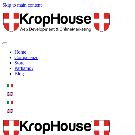
Skip to main content
Home
Competenze
Store
Parliamo?
Blog