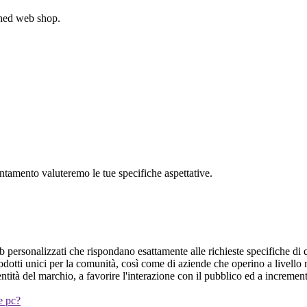
gned web shop.
untamento valuteremo le tue specifiche aspettative.
eb personalizzati che rispondano esattamente alle richieste specifiche di q
prodotti unici per la comunità, così come di aziende che operino a livell
entità del marchio, a favorire l'interazione con il pubblico ed a increme
 e pc?