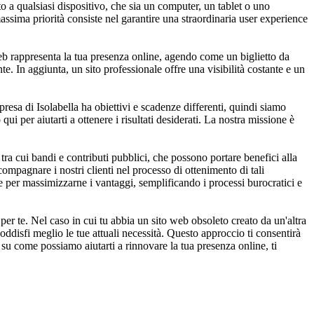
 a qualsiasi dispositivo, che sia un computer, un tablet o uno
assima priorità consiste nel garantire una straordinaria user experience
o web rappresenta la tua presenza online, agendo come un biglietto da
te. In aggiunta, un sito professionale offre una visibilità costante e un
resa di Isolabella ha obiettivi e scadenze differenti, quindi siamo
qui per aiutarti a ottenere i risultati desiderati. La nostra missione è
ra cui bandi e contributi pubblici, che possono portare benefici alla
ompagnare i nostri clienti nel processo di ottenimento di tali
te per massimizzarne i vantaggi, semplificando i processi burocratici e
er te. Nel caso in cui tu abbia un sito web obsoleto creato da un'altra
ddisfi meglio le tue attuali necessità. Questo approccio ti consentirà
i su come possiamo aiutarti a rinnovare la tua presenza online, ti