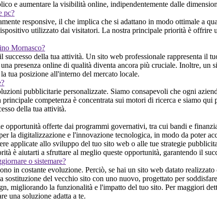
ubblico e aumentare la visibilità online, indipendentemente dalle dimension
 e pc?
ente responsive, il che implica che si adattano in modo ottimale a quals
sitivo utilizzato dai visitatori. La nostra principale priorità è offrire
 Fino Mornasco?
successo della tua attività. Un sito web professionale rappresenta il tuo
una presenza online di qualità diventa ancora più cruciale. Inoltre, un si
a tua posizione all'interno del mercato locale.
e?
luzioni pubblicitarie personalizzate. Siamo consapevoli che ogni aziend
ra principale competenza è concentrata sui motori di ricerca e siamo qui pe
sso della tua attività.
opportunità offerte dai programmi governativi, tra cui bandi e finanzia
per la digitalizzazione e l'innovazione tecnologica, in modo da poter acc
e applicate allo sviluppo del tuo sito web o alle tue strategie pubblici
ità è aiutarti a sfruttare al meglio queste opportunità, garantendo il suc
ggiornare o sistemare?
o in costante evoluzione. Perciò, se hai un sito web datato realizzato d
a sostituzione del vecchio sito con uno nuovo, progettato per soddisfare 
, migliorando la funzionalità e l'impatto del tuo sito. Per maggiori dett
re una soluzione adatta a te.