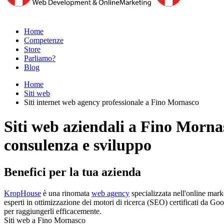
Home
Competenze
Store
Parliamo?
Blog
Home
Siti web
Siti internet web agency professionale a Fino Mornasco
Siti web aziendali a Fino Morna
consulenza e sviluppo
Benefici per la tua azienda
KropHouse
è una rinomata
web agency
specializzata nell'online mark
esperti in ottimizzazione dei motori di ricerca (SEO) certificati da Goog
per raggiungerli efficacemente.
Siti web a Fino Mornasco