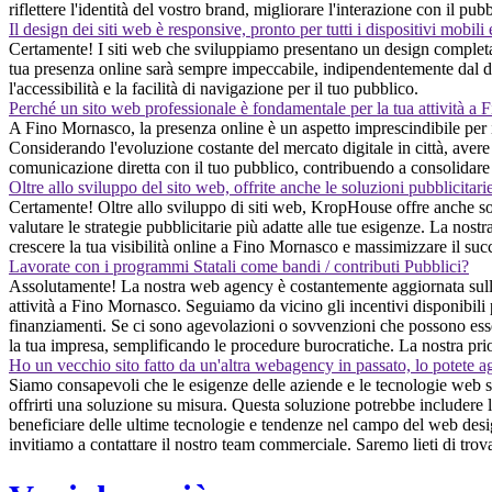
riflettere l'identità del vostro brand, migliorare l'interazione con il p
Il design dei siti web è responsive, pronto per tutti i dispositivi mobili
Certamente! I siti web che sviluppiamo presentano un design completam
tua presenza online sarà sempre impeccabile, indipendentemente dal dispo
l'accessibilità e la facilità di navigazione per il tuo pubblico.
Perché un sito web professionale è fondamentale per la tua attività a
A Fino Mornasco, la presenza online è un aspetto imprescindibile per il 
Considerando l'evoluzione costante del mercato digitale in città, avere 
comunicazione diretta con il tuo pubblico, contribuendo a consolidare l
Oltre allo sviluppo del sito web, offrite anche le soluzioni pubblicitari
Certamente! Oltre allo sviluppo di siti web, KropHouse offre anche so
valutare le strategie pubblicitarie più adatte alle tue esigenze. La nost
crescere la tua visibilità online a Fino Mornasco e massimizzare il succe
Lavorate con i programmi Statali come bandi / contributi Pubblici?
Assolutamente! La nostra web agency è costantemente aggiornata sulle 
attività a Fino Mornasco. Seguiamo da vicino gli incentivi disponibili 
finanziamenti. Se ci sono agevolazioni o sovvenzioni che possono esser
la tua impresa, semplificando le procedure burocratiche. La nostra prior
Ho un vecchio sito fatto da un'altra webagency in passato, lo potete a
Siamo consapevoli che le esigenze delle aziende e le tecnologie web son
offrirti una soluzione su misura. Questa soluzione potrebbe includere l
beneficiare delle ultime tecnologie e tendenze nel campo del web design
invitiamo a contattare il nostro team commerciale. Saremo lieti di trova