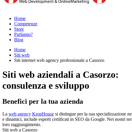
Home
Competenze
Store
Parliamo?
Blog
Home
Siti web
Siti internet web agency professionale a Casorzo
Siti web aziendali a Casorzo:
consulenza e sviluppo
Benefici per la tua azienda
La
web agency
KropHouse
si distingue per la sua specializzazione n
e dinamici, include esperti certificati in SEO da Google. Nei nostri servi
loro raggiungimento.
Siti web a Casorzo