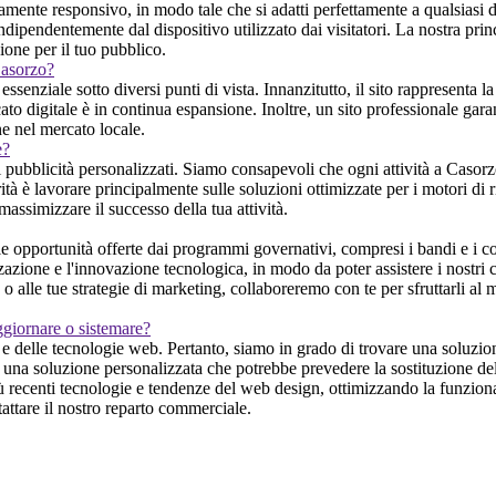
mente responsivo, in modo tale che si adatti perfettamente a qualsiasi 
ipendentemente dal dispositivo utilizzato dai visitatori. La nostra prin
zione per il tuo pubblico.
Casorzo?
essenziale sotto diversi punti di vista. Innanzitutto, il sito rappresenta l
ato digitale è in continua espansione. Inoltre, un sito professionale gar
ne nel mercato locale.
e?
i pubblicità personalizzati. Siamo consapevoli che ogni attività a Casorz
ità è lavorare principalmente sulle soluzioni ottimizzate per i motori di ric
massimizzare il successo della tua attività.
pportunità offerte dai programmi governativi, compresi i bandi e i contr
zazione e l'innovazione tecnologica, in modo da poter assistere i nostri c
 o alle tue strategie di marketing, collaboreremo con te per sfruttarli a
ggiornare o sistemare?
e delle tecnologie web. Pertanto, siamo in grado di trovare una soluzion
rti una soluzione personalizzata che potrebbe prevedere la sostituzione d
ù recenti tecnologie e tendenze del web design, ottimizzando la funzionali
tattare il nostro reparto commerciale.