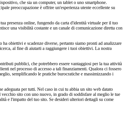
dispositivo, che sia un computer, un tablet o uno smartphone.
cipale preoccupazione è offrire un'esperienza utente eccellente su
a tua presenza online, fungendo da carta d'identità virtuale per il tuo
antisce una visibilità costante e un canale di comunicazione diretta con
o ha obiettivi e scadenze diverse, pertanto siamo pronti ad analizzare
erca, al fine di aiutarti a raggiungere i tuoi obiettivi. La nostra
ibuti pubblici, che potrebbero essere vantaggiosi per la tua attività
lienti nel processo di accesso a tali finanziamenti. Qualora ci fossero
l meglio, semplificando le pratiche burocratiche e massimizzando i
e adeguata per tutti. Nel caso in cui tu abbia un sito web datato
el vecchio sito con uno nuovo, in grado di soddisfare al meglio le tue
tà e l'impatto del tuo sito. Se desideri ulteriori dettagli su come