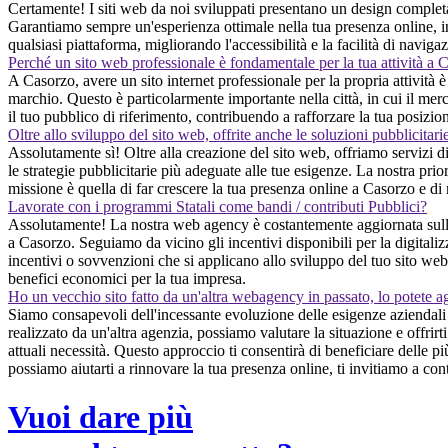
Certamente! I siti web da noi sviluppati presentano un design completa
Garantiamo sempre un'esperienza ottimale nella tua presenza online, ind
qualsiasi piattaforma, migliorando l'accessibilità e la facilità di naviga
Perché un sito web professionale è fondamentale per la tua attività a 
A Casorzo, avere un sito internet professionale per la propria attività è 
marchio. Questo è particolarmente importante nella città, in cui il merc
il tuo pubblico di riferimento, contribuendo a rafforzare la tua posizio
Oltre allo sviluppo del sito web, offrite anche le soluzioni pubblicitari
Assolutamente sì! Oltre alla creazione del sito web, offriamo servizi d
le strategie pubblicitarie più adeguate alle tue esigenze. La nostra prior
missione è quella di far crescere la tua presenza online a Casorzo e di 
Lavorate con i programmi Statali come bandi / contributi Pubblici?
Assolutamente! La nostra web agency è costantemente aggiornata sulle o
a Casorzo. Seguiamo da vicino gli incentivi disponibili per la digitaliz
incentivi o sovvenzioni che si applicano allo sviluppo del tuo sito web
benefici economici per la tua impresa.
Ho un vecchio sito fatto da un'altra webagency in passato, lo potete a
Siamo consapevoli dell'incessante evoluzione delle esigenze aziendali 
realizzato da un'altra agenzia, possiamo valutare la situazione e offri
attuali necessità. Questo approccio ti consentirà di beneficiare delle pi
possiamo aiutarti a rinnovare la tua presenza online, ti invitiamo a con
Vuoi dare più