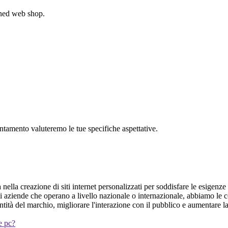
gned web shop.
untamento valuteremo le tue specifiche aspettative.
la creazione di siti internet personalizzati per soddisfare le esigenze d
 di aziende che operano a livello nazionale o internazionale, abbiamo le 
tità del marchio, migliorare l'interazione con il pubblico e aumentare la
 e pc?