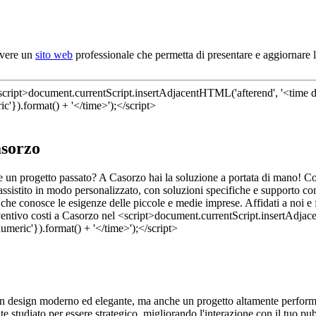
avere un
sito web
professionale che permetta di presentare e aggiornare l
asorzo
dere un progetto passato? A Casorzo hai la soluzione a portata di mano! 
assistito in modo personalizzato, con soluzioni specifiche e supporto con
che conosce le esigenze delle piccole e medie imprese. Affidati a noi e fa
 un design moderno ed elegante, ma anche un progetto altamente performa
e studiato per essere strategico, migliorando l'interazione con il tuo pub