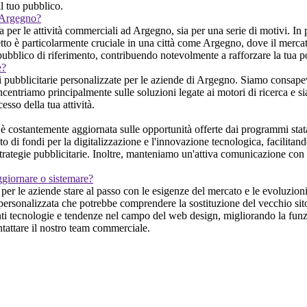
il tuo pubblico.
d Argegno?
er le attività commerciali ad Argegno, sia per una serie di motivi. In p
to è particolarmente cruciale in una città come Argegno, dove il mercato 
pubblico di riferimento, contribuendo notevolmente a rafforzare la tua pos
e?
pubblicitarie personalizzate per le aziende di Argegno. Siamo consapevol
ncentriamo principalmente sulle soluzioni legate ai motori di ricerca e sia
sso della tua attività.
costantemente aggiornata sulle opportunità offerte dai programmi statali
nto di fondi per la digitalizzazione e l'innovazione tecnologica, facilit
trategie pubblicitarie. Inoltre, manteniamo un'attiva comunicazione con te,
ggiornare o sistemare?
er le aziende stare al passo con le esigenze del mercato e le evoluzioni
e personalizzata che potrebbe comprendere la sostituzione del vecchio si
nti tecnologie e tendenze nel campo del web design, migliorando la funzi
ontattare il nostro team commerciale.