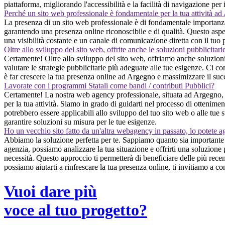
piattaforma, migliorando l'accessibilità e la facilità di navigazione per 
Perché un sito web professionale è fondamentale per la tua attività a
La presenza di un sito web professionale è di fondamentale importanza p
garantendo una presenza online riconoscibile e di qualità. Questo aspet
una visibilità costante e un canale di comunicazione diretta con il tuo 
Oltre allo sviluppo del sito web, offrite anche le soluzioni pubblicitari
Certamente! Oltre allo sviluppo del sito web, offriamo anche soluzioni 
valutare le strategie pubblicitarie più adeguate alle tue esigenze. Ci co
è far crescere la tua presenza online ad Argegno e massimizzare il succe
Lavorate con i programmi Statali come bandi / contributi Pubblici?
Certamente! La nostra web agency professionale, situata ad Argegno, è 
per la tua attività. Siamo in grado di guidarti nel processo di ottenime
potrebbero essere applicabili allo sviluppo del tuo sito web o alle tue s
garantire soluzioni su misura per le tue esigenze.
Ho un vecchio sito fatto da un'altra webagency in passato, lo potete a
Abbiamo la soluzione perfetta per te. Sappiamo quanto sia importante p
agenzia, possiamo analizzare la tua situazione e offrirti una soluzion
necessità. Questo approccio ti permetterà di beneficiare delle più rece
possiamo aiutarti a rinfrescare la tua presenza online, ti invitiamo a c
Vuoi dare più
voce al tuo progetto?