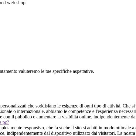
gned web shop.
untamento valuteremo le tue specifiche aspettative.
 personalizzati che soddisfano le esigenze di ogni tipo di attività. Che si
azionale o internazionale, abbiamo le competenze e l'esperienza necessa
one con il pubblico e aumentare la visibilità online, indipendentemente dal
 e pc?
letamente responsivo, che fa sì che il sito si adatti in modo ottimale a 
, indipendentemente dal dispositivo utilizzato dai visitatori. La nostra 