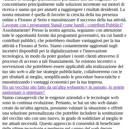
concentriamo principalmente sulle soluzioni incentrate sui motori di
ricerca e siamo qui per aiutarti a raggiungere i risultati desiderati. La
nostra missione è quella di favorire la crescita della tua presenza
online a Fiorano al Serio e massimizzare il successo della tua attività.
Lavorate con i programmi Statali come bandi / contributi Pubblici?
Assolutamente! Presso la nostra agenzia, seguiamo con attenzione
tutte le opportunità fornite dai programmi governativi, tra cui bandi e
contributi pubblici, che potrebbero risultare vantaggiosi per la tua
attività a Fiorano al Serio. Siamo costantemente aggiornati sugli
incentivi disponibili per la digitalizzazione e l'innovazione
tecnologica, in modo da poter guidare i nostri clienti attraverso il
processo di accesso a tali finanziamenti. Se esistono incentivi o
sovvenzioni che potrebbero essere applicabili alla realizzazione del
tuo sito web o alle tue strategie pubblicitarie, collaboreremo con te
per sfruttarli al meglio, semplificando le procedure burocratiche e
massimizzando i vantaggi economici per la tua impresa.
Ho un vecchio sito fatto da un'altra webagency in passato, lo potete
aggiornare o sistemare?
Siamo consapevoli che le esigenze aziendali e le tecnologie web
sono in continua evoluzione. Pertanto, se hai un sito web datato
creato da un'altra agenzia, possiamo valutare la situazione e offrirti
una soluzione personalizzata che potrebbe includere la sostituzione
del vecchio sito con uno nuovo, in grado di soddisfare al meglio le
tue attuali necessità. Questo approccio ti consentirà di beneficiare
delle ultime tecnologie e tendenze nel campo del web design,