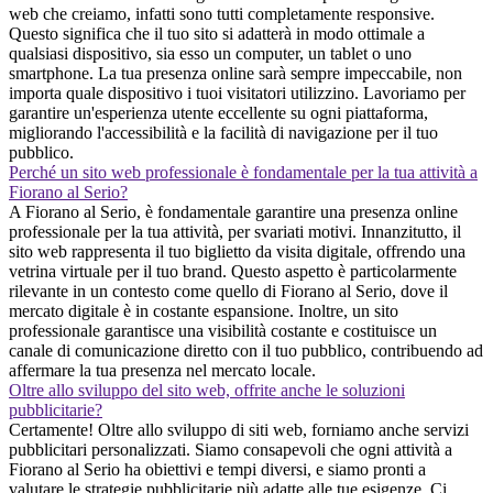
web che creiamo, infatti sono tutti completamente responsive.
Questo significa che il tuo sito si adatterà in modo ottimale a
qualsiasi dispositivo, sia esso un computer, un tablet o uno
smartphone. La tua presenza online sarà sempre impeccabile, non
importa quale dispositivo i tuoi visitatori utilizzino. Lavoriamo per
garantire un'esperienza utente eccellente su ogni piattaforma,
migliorando l'accessibilità e la facilità di navigazione per il tuo
pubblico.
Perché un sito web professionale è fondamentale per la tua attività a
Fiorano al Serio?
A Fiorano al Serio, è fondamentale garantire una presenza online
professionale per la tua attività, per svariati motivi. Innanzitutto, il
sito web rappresenta il tuo biglietto da visita digitale, offrendo una
vetrina virtuale per il tuo brand. Questo aspetto è particolarmente
rilevante in un contesto come quello di Fiorano al Serio, dove il
mercato digitale è in costante espansione. Inoltre, un sito
professionale garantisce una visibilità costante e costituisce un
canale di comunicazione diretto con il tuo pubblico, contribuendo ad
affermare la tua presenza nel mercato locale.
Oltre allo sviluppo del sito web, offrite anche le soluzioni
pubblicitarie?
Certamente! Oltre allo sviluppo di siti web, forniamo anche servizi
pubblicitari personalizzati. Siamo consapevoli che ogni attività a
Fiorano al Serio ha obiettivi e tempi diversi, e siamo pronti a
valutare le strategie pubblicitarie più adatte alle tue esigenze. Ci