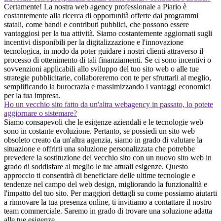
Certamente! La nostra web agency professionale a Piario è
costantemente alla ricerca di opportunità offerte dai programmi
statali, come bandi e contributi pubblici, che possono essere
vantaggiosi per la tua attività. Siamo costantemente aggiornati sugli
incentivi disponibili per la digitalizzazione e l'innovazione
tecnologica, in modo da poter guidare i nostri clienti attraverso il
processo di ottenimento di tali finanziamenti. Se ci sono incentivi o
sovvenzioni applicabili allo sviluppo del tuo sito web o alle tue
strategie pubblicitarie, collaboreremo con te per sfruttarli al meglio,
semplificando la burocrazia e massimizzando i vantaggi economici
per la tua impresa.
Ho un vecchio sito fatto da un'altra webagency in passato, lo potete
aggiornare o sistemare?
Siamo consapevoli che le esigenze aziendali e le tecnologie web
sono in costante evoluzione. Pertanto, se possiedi un sito web
obsoleto creato da un'altra agenzia, siamo in grado di valutare la
situazione e offrirti una soluzione personalizzata che potrebbe
prevedere la sostituzione del vecchio sito con un nuovo sito web in
grado di soddisfare al meglio le tue attuali esigenze. Questo
approccio ti consentirà di beneficiare delle ultime tecnologie e
tendenze nel campo del web design, migliorando la funzionalità e
l'impatto del tuo sito. Per maggiori dettagli su come possiamo aiutarti
a rinnovare la tua presenza online, ti invitiamo a contattare il nostro
team commerciale. Saremo in grado di trovare una soluzione adatta
alle tue esigenze.