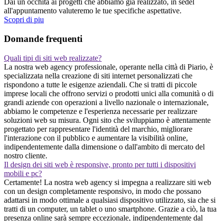
Dai un occhita ai progetti che abbiamo gia realizzato, in sedel
all'appuntamento valuteremo le tue specifiche aspettative.
Scopri di piu
Domande frequenti
Quali tipi di siti web realizzate?
La nostra web agency professionale, operante nella città di Piario, è
specializzata nella creazione di siti internet personalizzati che
rispondono a tutte le esigenze aziendali. Che si tratti di piccole
imprese locali che offrono servizi o prodotti unici alla comunità o di
grandi aziende con operazioni a livello nazionale o internazionale,
abbiamo le competenze e l'esperienza necessarie per realizzare
soluzioni web su misura. Ogni sito che sviluppiamo è attentamente
progettato per rappresentare l'identità del marchio, migliorare
l'interazione con il pubblico e aumentare la visibilità online,
indipendentemente dalla dimensione o dall'ambito di mercato del
nostro cliente.
Il design dei siti web è responsive, pronto per tutti i dispositivi
mobili e pc?
Certamente! La nostra web agency si impegna a realizzare siti web
con un design completamente responsivo, in modo che possano
adattarsi in modo ottimale a qualsiasi dispositivo utilizzato, sia che si
tratti di un computer, un tablet o uno smartphone. Grazie a ciò, la tua
presenza online sarà sempre eccezionale, indipendentemente dal