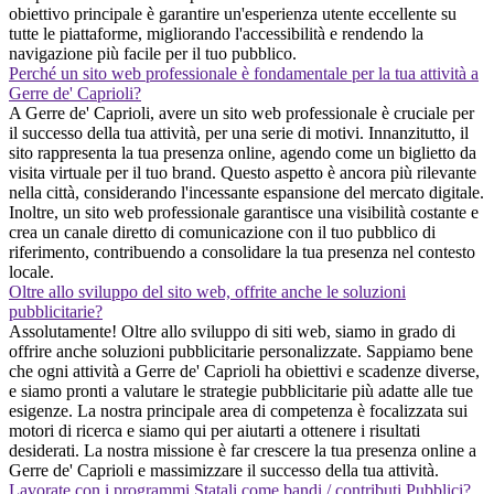
obiettivo principale è garantire un'esperienza utente eccellente su
tutte le piattaforme, migliorando l'accessibilità e rendendo la
navigazione più facile per il tuo pubblico.
Perché un sito web professionale è fondamentale per la tua attività a
Gerre de' Caprioli?
A Gerre de' Caprioli, avere un sito web professionale è cruciale per
il successo della tua attività, per una serie di motivi. Innanzitutto, il
sito rappresenta la tua presenza online, agendo come un biglietto da
visita virtuale per il tuo brand. Questo aspetto è ancora più rilevante
nella città, considerando l'incessante espansione del mercato digitale.
Inoltre, un sito web professionale garantisce una visibilità costante e
crea un canale diretto di comunicazione con il tuo pubblico di
riferimento, contribuendo a consolidare la tua presenza nel contesto
locale.
Oltre allo sviluppo del sito web, offrite anche le soluzioni
pubblicitarie?
Assolutamente! Oltre allo sviluppo di siti web, siamo in grado di
offrire anche soluzioni pubblicitarie personalizzate. Sappiamo bene
che ogni attività a Gerre de' Caprioli ha obiettivi e scadenze diverse,
e siamo pronti a valutare le strategie pubblicitarie più adatte alle tue
esigenze. La nostra principale area di competenza è focalizzata sui
motori di ricerca e siamo qui per aiutarti a ottenere i risultati
desiderati. La nostra missione è far crescere la tua presenza online a
Gerre de' Caprioli e massimizzare il successo della tua attività.
Lavorate con i programmi Statali come bandi / contributi Pubblici?