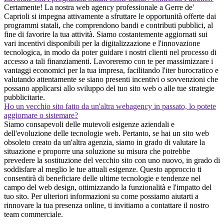
Certamente! La nostra web agency professionale a Gerre de'
Caprioli si impegna attivamente a sfruttare le opportunità offerte dai
programmi statali, che comprendono bandi e contributi pubblici, al
fine di favorire la tua attività. Siamo costantemente aggiornati sui
vari incentivi disponibili per la digitalizzazione e l'innovazione
tecnologica, in modo da poter guidare i nostri clienti nel processo di
accesso a tali finanziamenti. Lavoreremo con te per massimizzare i
vantaggi economici per la tua impresa, facilitando l'iter burocratico e
valutando attentamente se siano presenti incentivi o sovvenzioni che
possano applicarsi allo sviluppo del tuo sito web o alle tue strategie
pubblicitarie.
Ho un vecchio sito fatto da un'altra webagency in passato, lo potete
aggiornare o sistemare?
Siamo consapevoli delle mutevoli esigenze aziendali e
dell'evoluzione delle tecnologie web. Pertanto, se hai un sito web
obsoleto creato da un'altra agenzia, siamo in grado di valutare la
situazione e proporre una soluzione su misura che potrebbe
prevedere la sostituzione del vecchio sito con uno nuovo, in grado di
soddisfare al meglio le tue attuali esigenze. Questo approccio ti
consentirà di beneficiare delle ultime tecnologie e tendenze nel
campo del web design, ottimizzando la funzionalità e l'impatto del
tuo sito. Per ulteriori informazioni su come possiamo aiutarti a
rinnovare la tua presenza online, ti invitiamo a contattare il nostro
team commerciale.