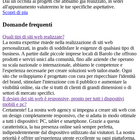
Dai un occhita ai progetti che abbiamo gia realizzato, in sedel
all'appuntamento valuteremo le tue specifiche aspettative.
Scopri di piu
Domande frequenti
Quali tipi di siti web realizzate?
La nostra expertise risiede nella realizzazione di siti web
personalizzati, in grado di soddisfare le esigenze di qualsiasi tipo di
business. A partire dalle piccole imprese locali di Barolo che offrono
prodotti e servizi unici alla comunità, fino alle aziende che operano
su scala nazionale o internazionale, abbiamo le competenze e
l'esperienza necessarie per creare soluzioni web tailor-made. Ogni
sito che sviluppiamo è progettato con cura per rispecchiare l'identità
del brand, stimolare l'interazione con il pubblico e aumentare la
visibilità online, sia che si tratti di clienti di grandi dimensioni o di
settori di mercato specifici.
Il design dei siti web è responsive, pronto per tutti i dispositivi
mobili e pc?
Certamente! La nostra web agency si impegna a creare siti web con
un design completamente responsivo, che si adatta in modo ottimale
a tutti i dispositivi: PC, tablet e smartphone. Grazie a questa
caratteristica, la tua presenza online sarà sempre perfetta,
indipendentemente dal dispositivo utilizzato dai visitatori. La nostra
priorità è offrire un'esperienza utente eccellente su ogni piattaforma,