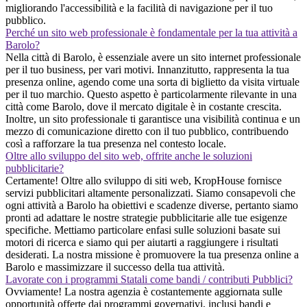
migliorando l'accessibilità e la facilità di navigazione per il tuo
pubblico.
Perché un sito web professionale è fondamentale per la tua attività a
Barolo?
Nella città di Barolo, è essenziale avere un sito internet professionale
per il tuo business, per vari motivi. Innanzitutto, rappresenta la tua
presenza online, agendo come una sorta di biglietto da visita virtuale
per il tuo marchio. Questo aspetto è particolarmente rilevante in una
città come Barolo, dove il mercato digitale è in costante crescita.
Inoltre, un sito professionale ti garantisce una visibilità continua e un
mezzo di comunicazione diretto con il tuo pubblico, contribuendo
così a rafforzare la tua presenza nel contesto locale.
Oltre allo sviluppo del sito web, offrite anche le soluzioni
pubblicitarie?
Certamente! Oltre allo sviluppo di siti web, KropHouse fornisce
servizi pubblicitari altamente personalizzati. Siamo consapevoli che
ogni attività a Barolo ha obiettivi e scadenze diverse, pertanto siamo
pronti ad adattare le nostre strategie pubblicitarie alle tue esigenze
specifiche. Mettiamo particolare enfasi sulle soluzioni basate sui
motori di ricerca e siamo qui per aiutarti a raggiungere i risultati
desiderati. La nostra missione è promuovere la tua presenza online a
Barolo e massimizzare il successo della tua attività.
Lavorate con i programmi Statali come bandi / contributi Pubblici?
Ovviamente! La nostra agenzia è costantemente aggiornata sulle
opportunità offerte dai programmi governativi, inclusi bandi e