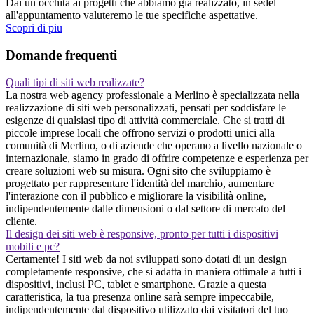
Dai un occhita ai progetti che abbiamo gia realizzato, in sedel
all'appuntamento valuteremo le tue specifiche aspettative.
Scopri di piu
Domande frequenti
Quali tipi di siti web realizzate?
La nostra web agency professionale a Merlino è specializzata nella
realizzazione di siti web personalizzati, pensati per soddisfare le
esigenze di qualsiasi tipo di attività commerciale. Che si tratti di
piccole imprese locali che offrono servizi o prodotti unici alla
comunità di Merlino, o di aziende che operano a livello nazionale o
internazionale, siamo in grado di offrire competenze e esperienza per
creare soluzioni web su misura. Ogni sito che sviluppiamo è
progettato per rappresentare l'identità del marchio, aumentare
l'interazione con il pubblico e migliorare la visibilità online,
indipendentemente dalle dimensioni o dal settore di mercato del
cliente.
Il design dei siti web è responsive, pronto per tutti i dispositivi
mobili e pc?
Certamente! I siti web da noi sviluppati sono dotati di un design
completamente responsive, che si adatta in maniera ottimale a tutti i
dispositivi, inclusi PC, tablet e smartphone. Grazie a questa
caratteristica, la tua presenza online sarà sempre impeccabile,
indipendentemente dal dispositivo utilizzato dai visitatori del tuo