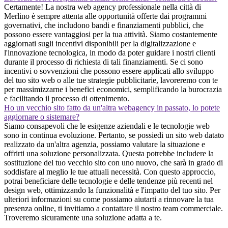
Certamente! La nostra web agency professionale nella città di
Merlino è sempre attenta alle opportunità offerte dai programmi
governativi, che includono bandi e finanziamenti pubblici, che
possono essere vantaggiosi per la tua attività. Siamo costantemente
aggiornati sugli incentivi disponibili per la digitalizzazione e
l'innovazione tecnologica, in modo da poter guidare i nostri clienti
durante il processo di richiesta di tali finanziamenti. Se ci sono
incentivi o sovvenzioni che possono essere applicati allo sviluppo
del tuo sito web o alle tue strategie pubblicitarie, lavoreremo con te
per massimizzarne i benefici economici, semplificando la burocrazia
e facilitando il processo di ottenimento.
Ho un vecchio sito fatto da un'altra webagency in passato, lo potete
aggiornare o sistemare?
Siamo consapevoli che le esigenze aziendali e le tecnologie web
sono in continua evoluzione. Pertanto, se possiedi un sito web datato
realizzato da un'altra agenzia, possiamo valutare la situazione e
offrirti una soluzione personalizzata. Questa potrebbe includere la
sostituzione del tuo vecchio sito con uno nuovo, che sarà in grado di
soddisfare al meglio le tue attuali necessità. Con questo approccio,
potrai beneficiare delle tecnologie e delle tendenze più recenti nel
design web, ottimizzando la funzionalità e l'impatto del tuo sito. Per
ulteriori informazioni su come possiamo aiutarti a rinnovare la tua
presenza online, ti invitiamo a contattare il nostro team commerciale.
Troveremo sicuramente una soluzione adatta a te.