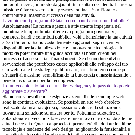
motori di ricerca, in modo da garantirti i risultati desiderati. La nostra
missione è far crescere la tua presenza online a San Fiorano e
contribuire al massimo successo della tua attività.
Lavorate con i programmi Statali come bandi / contributi Pubblici?
Assolutamente! La nostra agenzia è attivamente impegnata nel
monitorare le opportunità offerte dai programmi governativi,
compresi bandi e contributi pubblici, volti a beneficiare la tua attività
a San Fiorano. Siamo costantemente aggiornati sugli incentivi
disponibili per la digitalizzazione e l'innovazione tecnologica, in
modo da poter fornire una guida accurata ai nostri clienti nel
processo di accesso a tali finanziamenti. Se ci sono incentivi o
sovvenzioni che potrebbero essere applicabili allo sviluppo del tuo
sito web o alle tue strategie pubblicitarie, collaboreremo con te per
sfruttarli al massimo, semplificando la burocrazia e massimizzando i
benefici economici per la tua impresa.
Ho un vecchio sito fatto da un'altra webagency in passato, lo potete
aggiornare o sistemare?
Siamo consapevoli che le esigenze aziendali e le tecnologie web
sono in continua evoluzione. Se possiedi un sito web obsoleto
realizzato da un'altra agenzia, possiamo valutare la situazione e
trovare una soluzione su misura per te. Potremmo suggerire di
abbandonare il vecchio sito e creare uno nuovo che risponda alle tue
attuali necessità. Questo approccio ti permetterà di adottare le ultime
tecnologie e tendenze del web design, migliorando la funzionalità e
l'impatto del tuo sito. Per ulteriori dettagli su come possiamo aiutarti