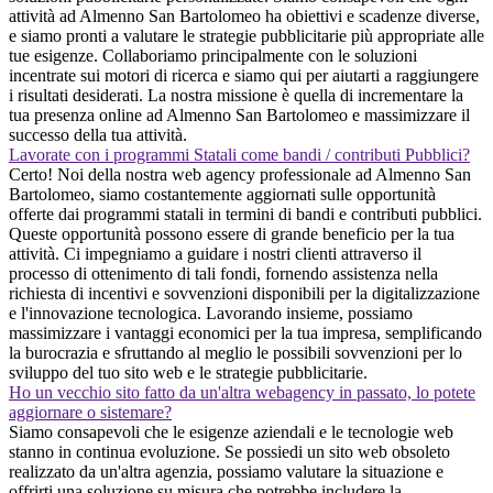
attività ad Almenno San Bartolomeo ha obiettivi e scadenze diverse,
e siamo pronti a valutare le strategie pubblicitarie più appropriate alle
tue esigenze. Collaboriamo principalmente con le soluzioni
incentrate sui motori di ricerca e siamo qui per aiutarti a raggiungere
i risultati desiderati. La nostra missione è quella di incrementare la
tua presenza online ad Almenno San Bartolomeo e massimizzare il
successo della tua attività.
Lavorate con i programmi Statali come bandi / contributi Pubblici?
Certo! Noi della nostra web agency professionale ad Almenno San
Bartolomeo, siamo costantemente aggiornati sulle opportunità
offerte dai programmi statali in termini di bandi e contributi pubblici.
Queste opportunità possono essere di grande beneficio per la tua
attività. Ci impegniamo a guidare i nostri clienti attraverso il
processo di ottenimento di tali fondi, fornendo assistenza nella
richiesta di incentivi e sovvenzioni disponibili per la digitalizzazione
e l'innovazione tecnologica. Lavorando insieme, possiamo
massimizzare i vantaggi economici per la tua impresa, semplificando
la burocrazia e sfruttando al meglio le possibili sovvenzioni per lo
sviluppo del tuo sito web e le strategie pubblicitarie.
Ho un vecchio sito fatto da un'altra webagency in passato, lo potete
aggiornare o sistemare?
Siamo consapevoli che le esigenze aziendali e le tecnologie web
stanno in continua evoluzione. Se possiedi un sito web obsoleto
realizzato da un'altra agenzia, possiamo valutare la situazione e
offrirti una soluzione su misura che potrebbe includere la