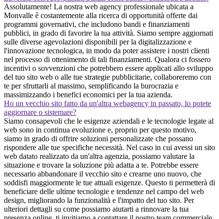
Assolutamente! La nostra web agency professionale ubicata a
Monvalle è costantemente alla ricerca di opportunità offerte dai
programmi governativi, che includono bandi e finanziamenti
pubblici, in grado di favorire la tua attività. Siamo sempre aggiornati
sulle diverse agevolazioni disponibili per la digitalizzazione e
l'innovazione tecnologica, in modo da poter assistere i nostri clienti
nel processo di ottenimento di tali finanziamenti. Qualora ci fossero
incentivi o sovvenzioni che potrebbero essere applicati allo sviluppo
del tuo sito web o alle tue strategie pubblicitarie, collaboreremo con
te per sfruttarli al massimo, semplificando la burocrazia e
massimizzando i benefici economici per la tua azienda.
Ho un vecchio sito fatto da un'altra webagency in passato, lo potete
aggiornare o sistemare?
Siamo consapevoli che le esigenze aziendali e le tecnologie legate al
web sono in continua evoluzione e, proprio per questo motivo,
siamo in grado di offrire soluzioni personalizzate che possano
rispondere alle tue specifiche necessità. Nel caso in cui avessi un sito
web datato realizzato da un'altra agenzia, possiamo valutare la
situazione e trovare la soluzione più adatta a te. Potrebbe essere
necessario abbandonare il vecchio sito e crearne uno nuovo, che
soddisfi maggiormente le tue attuali esigenze. Questo ti permetterà di
beneficiare delle ultime tecnologie e tendenze nel campo del web
design, migliorando la funzionalità e l'impatto del tuo sito. Per
ulteriori dettagli su come possiamo aiutarti a rinnovare la tua
presenza online, ti invitiamo a contattare il nostro team commerciale.