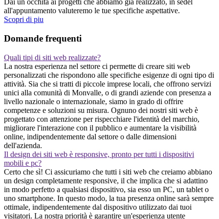
Dai un occhita ai progetti che abbiamo gia realizzato, in sedel
all'appuntamento valuteremo le tue specifiche aspettative.
Scopri di piu
Domande frequenti
Quali tipi di siti web realizzate?
La nostra esperienza nel settore ci permette di creare siti web
personalizzati che rispondono alle specifiche esigenze di ogni tipo di
attività. Sia che si tratti di piccole imprese locali, che offrono servizi
unici alla comunità di Monvalle, o di grandi aziende con presenza a
livello nazionale o internazionale, siamo in grado di offrire
competenze e soluzioni su misura. Ognuno dei nostri siti web è
progettato con attenzione per rispecchiare l'identità del marchio,
migliorare l'interazione con il pubblico e aumentare la visibilità
online, indipendentemente dal settore o dalle dimensioni
dell'azienda.
Il design dei siti web è responsive, pronto per tutti i dispositivi
mobili e pc?
Certo che sì! Ci assicuriamo che tutti i siti web che creiamo abbiano
un design completamente responsive, il che implica che si adattino
in modo perfetto a qualsiasi dispositivo, sia esso un PC, un tablet o
uno smartphone. In questo modo, la tua presenza online sarà sempre
ottimale, indipendentemente dal dispositivo utilizzato dai tuoi
visitatori. La nostra priorità è garantire un'esperienza utente