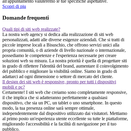
all'appuntamento valuteremo le tue specifiche aspettative.
Scopri di piu
Domande frequenti
Quali tipi di siti web realizzate?
La nostra web agency si dedica alla realizzazione di siti web
personalizzati, adatti alle diverse esigenze aziendali. Che si tratti di
piccole imprese locali a Bisuschio, che offrono servizi unici alla
propria comunità, o di aziende di livello nazionale o internazionale,
possediamo le competenze e l'esperienza necessarie per creare
soluzioni web su misura. La nostra priorità è quella di progettare siti
in grado di riflettere l'identità del brand, aumentare il coinvolgimento
del pubblico e migliorare la visibilità online. Siamo in grado di
adattarci ad ogni dimensione o settore di mercato del cliente.
Il design dei siti web è responsive, pronto per tutti i dispositivi
mobili e pc?
Certamente! I siti web che creiamo sono completamente responsive,
il che implica che si adatteranno perfettamente a qualsiasi
dispositivo, che sia un PC, un tablet o uno smartphone. In questo
modo, la tua presenza online sarà sempre ottimale,
independentemente dal dispositivo utilizzato dai visitatori. Mettiamo
al primo posto un'esperienza utente eccellente su tutte le piattaforme,
migliorando l'accessibilità e la facilità di navigazione per il tuo
pubblico.