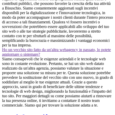
contributi pubblici, che possono favorire la crescita della tua attività
a Bisuschio. Siamo costantemente aggiornati sugli incentivi
disponibili per la digitalizzazione e l'innovazione tecnologica, in
modo da poter accompagnare i nostri clienti durante l'intero processo
di accesso a tali finanziamenti. Qualora vi fossero incentivi o
sovvenzioni che potrebbero essere applicabili allo sviluppo del tuo
sito web o alle tue strategie pubblicitarie, lavoreremo a stretto
contatto con te per sfruttarli al massimo delle possibilità,
semplificando la burocrazia e massimizzando i vantaggi economici
per la tua impresa.
Ho un vecchio sito fatto da un'altra webagency in passato, lo potete
aggiornare o sistemare?
Siamo consapevoli che le esigenze aziendali e le tecnologie web
sono in costante evoluzione. Pertanto, se hai un sito web datato
realizzato da un'altra agenzia, possiamo valutare la situazione e
proporre una soluzione su misura per te. Questa soluzione potrebbe
prevedere la sostituzione del vecchio sito con uno nuovo, in grado di
soddisfare al meglio le tue esigenze attuali. Grazie a questo
approccio, sarai in grado di beneficiare delle ultime tendenze e
tecnologie di web design, migliorando la funzionalità e l'impatto del
tuo sito. Per maggiori dettagli su come possiamo aiutarti a rinnovare
la tua presenza online, ti invitiamo a contattare il nostro team
commerciale. Siamo qui per trovare la soluzione adatta a te.