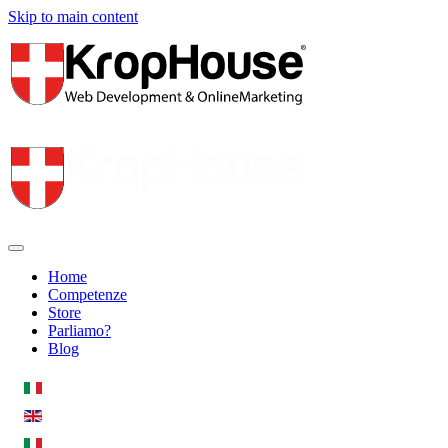
Skip to main content
Home
Competenze
Store
Parliamo?
Blog