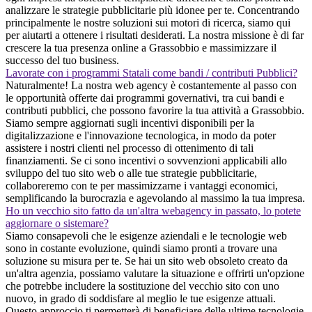
analizzare le strategie pubblicitarie più idonee per te. Concentrando
principalmente le nostre soluzioni sui motori di ricerca, siamo qui
per aiutarti a ottenere i risultati desiderati. La nostra missione è di far
crescere la tua presenza online a Grassobbio e massimizzare il
successo del tuo business.
Lavorate con i programmi Statali come bandi / contributi Pubblici?
Naturalmente! La nostra web agency è costantemente al passo con
le opportunità offerte dai programmi governativi, tra cui bandi e
contributi pubblici, che possono favorire la tua attività a Grassobbio.
Siamo sempre aggiornati sugli incentivi disponibili per la
digitalizzazione e l'innovazione tecnologica, in modo da poter
assistere i nostri clienti nel processo di ottenimento di tali
finanziamenti. Se ci sono incentivi o sovvenzioni applicabili allo
sviluppo del tuo sito web o alle tue strategie pubblicitarie,
collaboreremo con te per massimizzarne i vantaggi economici,
semplificando la burocrazia e agevolando al massimo la tua impresa.
Ho un vecchio sito fatto da un'altra webagency in passato, lo potete
aggiornare o sistemare?
Siamo consapevoli che le esigenze aziendali e le tecnologie web
sono in costante evoluzione, quindi siamo pronti a trovare una
soluzione su misura per te. Se hai un sito web obsoleto creato da
un'altra agenzia, possiamo valutare la situazione e offrirti un'opzione
che potrebbe includere la sostituzione del vecchio sito con uno
nuovo, in grado di soddisfare al meglio le tue esigenze attuali.
Questo approccio ti permetterà di beneficiare delle ultime tecnologie